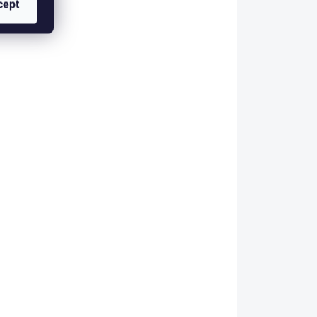
cept
E (DO
SKLADEM U DODAVATELE (DO
 DNŮ)
10 PRAC. DNŮ)
5 PCS)
(>5 PCS)
ries
McLean Bronze Series
L (Model 601)
84,92 €
from
il
Detail
k s
Pevný rámový podběrák s
gumovou rukojetí a
o
integrovaným klipem, ideální