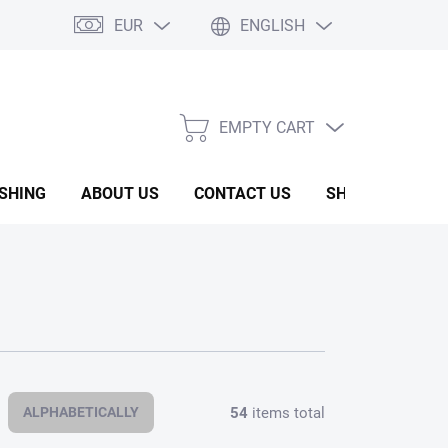
EUR
ENGLISH
EMPTY CART
SHOPPING
CART
ISHING
ABOUT US
CONTACT US
SHOW ROOM
54
items total
ALPHABETICALLY