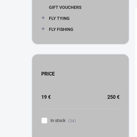
GIFT VOUCHERS
FLY TYING
FLY FISHING
PRICE
19
€
250
€
In stock
54