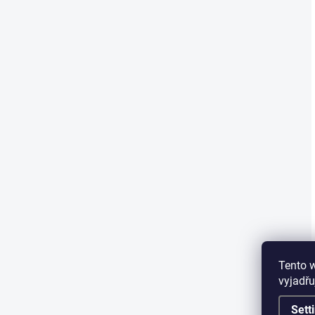
Tento 
vyjadřu
Sett