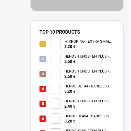
TOP 10 PRODUCTS
MIKRORING - EXTRA SMALL
3,20 €
1,6 x 1,3 mm - 5 KS XXS
HENDS TUNGSTEN PLUS -
2,60 €
ROSE GOLD TPPG
HENDS TUNGSTEN PLUS -
PINK ANODIZED TPAP - UV
2,60 €
SENZITIVE
HENDS BL144 - BARBLESS
3,20 €
HENDS TUNGSTEN PLUS -
2,40 €
SMALL SOTTED - SILVER TPS
HENDS BL454 - BARBLESS
3,20 €
HENDS TUNGSTEN PLUS -