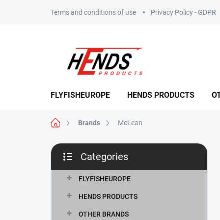
Skip
Terms and conditions of use
Privacy Policy - GDPR
to
content
FLYFISHEUROPE
HENDS PRODUCTS
O
Home
Brands
McLean
S
Categories
i
Skip
d
categories
e
FLYFISHEUROPE
b
HENDS PRODUCTS
a
r
OTHER BRANDS