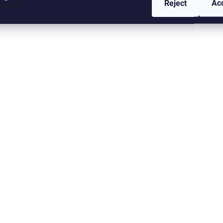
Reject
Ac
SKLADEM U DODAVATELE (DO
SKLADEM U DODAVATEL
10 PRAC. DNŮ)
10 PRAC.
(>5 PCS)
(>
McLean Net Travel
McLean Bronze Se
Bag
S (Model 603)
69,92 €
79,92 €
from
from
Detail
Deta
Lehký a odolný podběrá
gumovou rukojetí a
integrovaným klipem pr