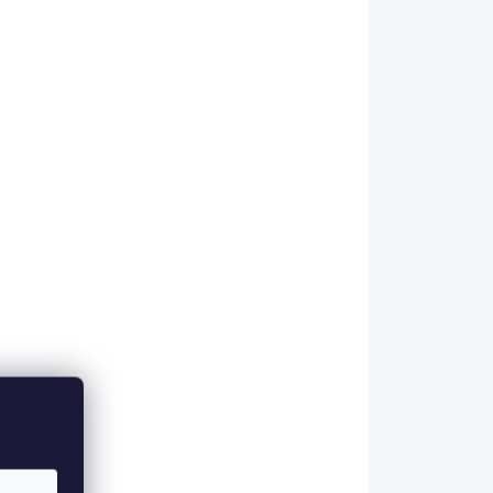
E (DO
SKLADEM U DODAVATELE (DO
 DNŮ)
10 PRAC. DNŮ)
5 PCS)
(>5 PCS)
ies
Rubber Net Bag M
with Measure Scale
44,92 €
Add to cart
 s
í pro
53
5 cm,
-603
MA-M601