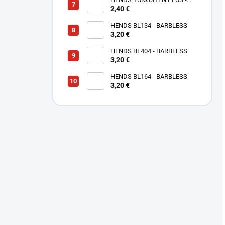
SMALL SLOTTED - COPPER
2,40 €
TPC
HENDS BL134 - BARBLESS
3,20 €
HENDS BL404 - BARBLESS
3,20 €
HENDS BL164 - BARBLESS
3,20 €