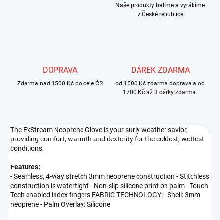
Naše produkty balíme a vyrábíme
v České republice
DOPRAVA
DÁREK ZDARMA
Zdarma nad 1500 Kč po cele ČR
od 1500 Kč zdarma doprava a od
1700 Kč až 3 dárky zdarma.
The ExStream Neoprene Glove is your surly weather savior,
providing comfort, warmth and dexterity for the coldest, wettest
conditions.
Features:
- Seamless, 4-way stretch 3mm neoprene construction - Stitchless
construction is watertight - Non-slip silicone print on palm - Touch
Tech enabled index fingers FABRIC TECHNOLOGY: - Shell: 3mm
neoprene - Palm Overlay: Silicone