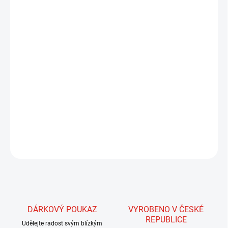
MŮŽEME DORUČIT DO:
ZVOLTE VARIANTU
MOŽNOSTI DORUČENÍ
−
+
Přidat do košíku
Rukavice ExStream Neoprene: Vodotěsné, teplé a pohodlné
rukavice s 3mm neoprenovou konstrukcí, protiskluzovým
silikonovým potiskem a dotykovou technologií na ukazováčcích.
Ideální pro rybaření v chladných a vlhkých podmínkách.
DETAILNÍ INFORMACE
ZEPTAT SE
HLÍDAT
DÁRKOVÝ POUKAZ
VYROBENO V ČESKÉ
REPUBLICE
Udělejte radost svým blízkým