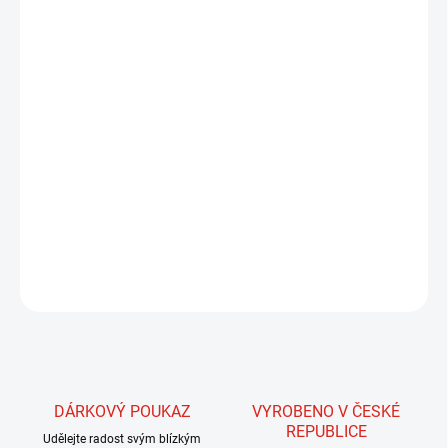
MŮŽEME DORUČIT DO:
ZVOLTE VARIANTU
MOŽNOSTI DORUČENÍ
−
+
Přidat do košíku
Guide's Choice sluneční brýle: Nejmodernější technologie, široké
chrámy, prémiové italské pružinové panty, megolové polštářky,
odnímatelná šňůrka, volitelné ChromaPop nebo Techlite čočky.
Perfektní ochrana a komfort pro náročné rybáře.
DETAILNÍ INFORMACE
ZEPTAT SE
HLÍDAT
DÁRKOVÝ POUKAZ
VYROBENO V ČESKÉ
REPUBLICE
Udělejte radost svým blízkým