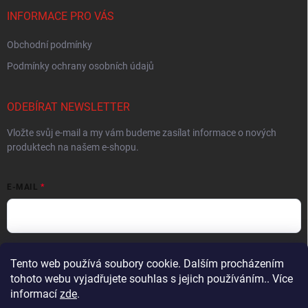
INFORMACE PRO VÁS
Obchodní podmínky
Podmínky ochrany osobních údajů
ODEBÍRAT NEWSLETTER
Vložte svůj e-mail a my vám budeme zasílat informace o nových
produktech na našem e-shopu.
E-MAIL
Vložením e-mailu souhlasíte s
podmínkami ochrany osobních údajů
Tento web používá soubory cookie. Dalším procházením
tohoto webu vyjadřujete souhlas s jejich používáním.. Více
Přihlásit se
informací
zde
.