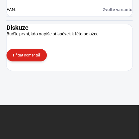
EAN
:
Zvolte variantu
Diskuze
Buďte první, kdo napíše příspěvek k této položce.
Přidat komentář
Z
á
p
a
t