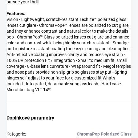
pursue your thrill.
Features:
Vision - Lightweight, scratch-resistant Techlite™ polarized glass
lenses cut glare - ChromaPop+™ lenses are polarized to cut glare,
and they enhance contrast and natural color to make the details
pop - ChromaPop™ Glass polarized lenses cut glare and enhance
color and contrast while being highly scratch-resistant - Smudge
and moisture resistant coating for easy cleaning and clear optics -
Anti-reflective coating improves clarity and reduces eye strain -
100% UV protection Fit / Integration - Small to medium fit, small
coverage - 8-base lens curvature - Wraparound fit - Megol temples
and nose pads provide non-slip grip so glasses stay put - Spring
hinges self-adjust to your face for a customized fit What's
Included - Integrated, detachable sunglass leash - Hard case -
Microfiber bag VLT 14%
Doplňkové parametry
Kategorie
:
ChromaPop Polarized Glass