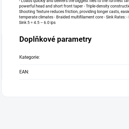
- Loads quickly and delivers the biggest flies to the furthest ta
powerful head and short front taper - Triple-density constructio
Shooting Texture reduces friction, providing longer casts, easie
temperate climates - Braided multifilament core - Sink Rates: - I
Sink 5 = 4.5 – 6.0 ips
Doplňkové parametry
Kategorie
:
EAN
: