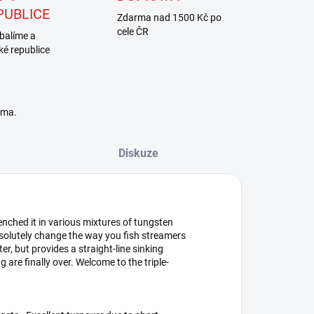
PUBLICE
Zdarma nad 1500 Kč po
cele ČR
balíme a
ké republice
rma.
Diskuze
enched it in various mixtures of tungsten
 absolutely change the way you fish streamers
oater, but provides a straight-line sinking
are finally over. Welcome to the triple-