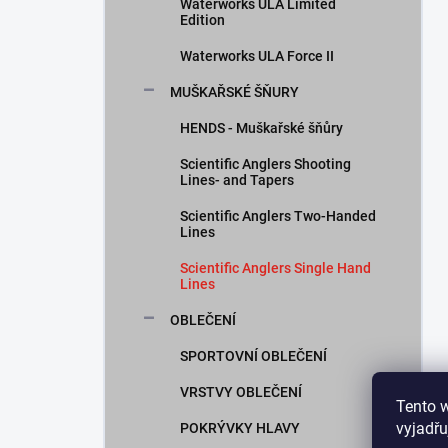
Waterworks ULA Limited
Edition
Waterworks ULA Force II
MUŠKAŘSKÉ ŠŇURY
HENDS - Muškařské šňůry
Scientific Anglers Shooting
Lines- and Tapers
Scientific Anglers Two-Handed
Lines
Scientific Anglers Single Hand
Lines
OBLEČENÍ
SPORTOVNÍ OBLEČENÍ
VRSTVY OBLEČENÍ
Tento 
vyjadřu
POKRÝVKY HLAVY