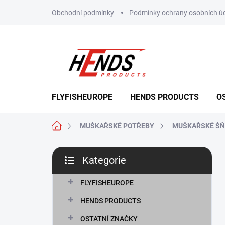
Přejít
Obchodní podmínky
Podmínky ochrany osobních ú
na
obsah
FLYFISHEUROPE
HENDS PRODUCTS
O
Domů
MUŠKAŘSKÉ POTŘEBY
MUŠKAŘSKÉ Š
P
Kategorie
o
Přeskočit
s
kategorie
t
FLYFISHEUROPE
r
HENDS PRODUCTS
a
n
OSTATNÍ ZNAČKY