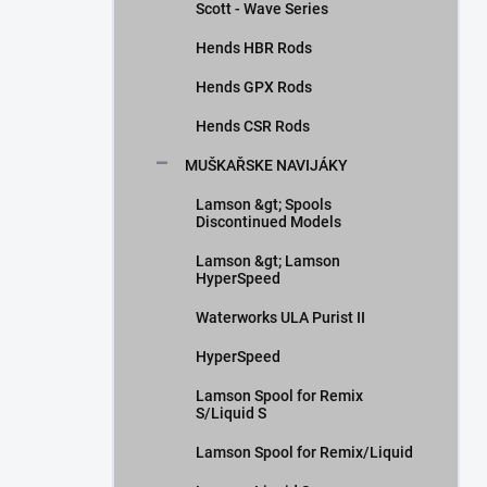
Scott - Wave Series
Hends HBR Rods
Hends GPX Rods
Hends CSR Rods
MUŠKAŘSKE NAVIJÁKY
Lamson &gt; Spools
Discontinued Models
Lamson &gt; Lamson
HyperSpeed
Waterworks ULA Purist II
HyperSpeed
Lamson Spool for Remix
S/Liquid S
Lamson Spool for Remix/Liquid