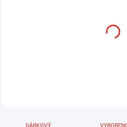
MŮŽ
MOŽ
Obje
muš
přím
Rych
3,5 
DETA
DÁRKOVÝ
VYROBEN