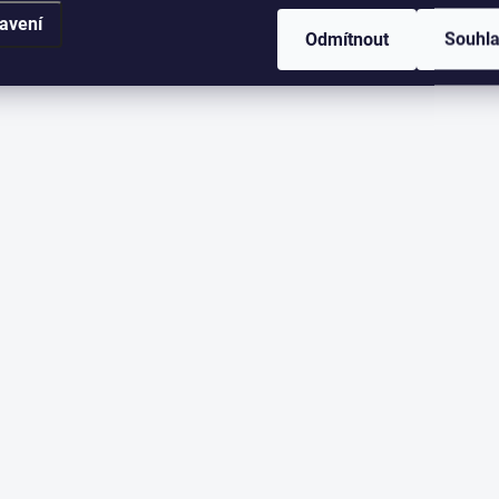
avení
Odmítnout
Souhl