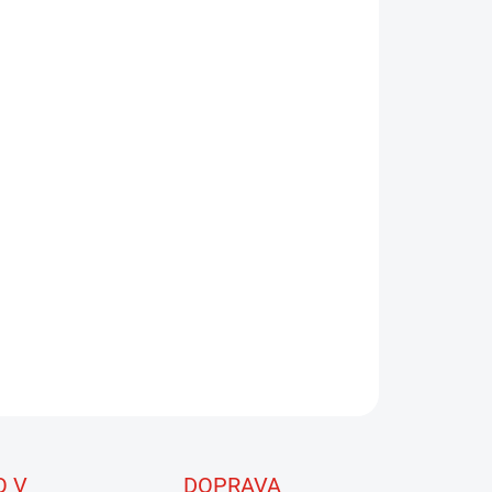
EME DORUČIT DO:
ZVOLTE VARIANTU
NOSTI DORUČENÍ
−
+
Přidat do košíku
vte revoluční trojitou hustotou potápějící se
kařskou šňůru Titan! Rychlé nabíjení, dlouhé hody a
é spojení s muškou. Ideální pro mírné klima.
losti potápění: Intermediate (1,25 ips), Sink 3 (2,5–
ips), Sink 5 (4,5–6,0 ips).
ILNÍ INFORMACE
ZEPTAT SE
HLÍDAT
O V
DOPRAVA