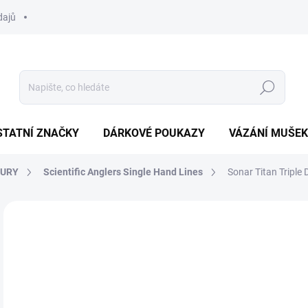
dajů
Hledat
STATNÍ ZNAČKY
DÁRKOVÉ POUKAZY
VÁZÁNÍ MUŠEK
ŇURY
Scientific Anglers Single Hand Lines
Sonar Titan Triple 
Neohodnoceno
Podrobnosti hodnocení
ZNAČKA:
SCIENTI
3 
Měr
ZVO
cena
VAR