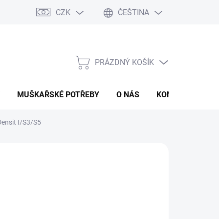
CZK
ČEŠTINA
PRÁZDNÝ KOŠÍK
NÁKUPNÍ
KOŠÍK
MUŠKAŘSKÉ POTŘEBY
O NÁS
KONTAKTY
P
Densit I/S3/S5
FIC ANGLERS
248 Kč
ná
LTE VARIANTU
:
IANTA