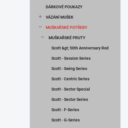
n
DÁRKOVÉ POUKAZY
í
p
VÁZÁNÍ MUŠEK
a
n
MUŠKAŘSKÉ POTŘEBY
e
MUŠKAŘSKÉ PRUTY
l
Scott &gt; 50th Anniversary Rod
Scott - Session Series
Scott - Swing Series
Scott - Centric Series
Scott - Sector Special
Scott - Sector Series
Scott - F-Series
Scott - G-Series