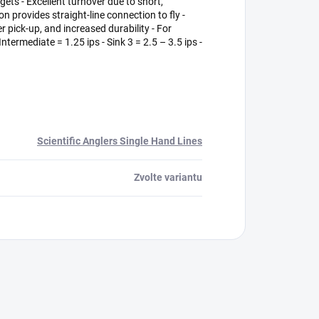
rgets - Excellent turnover due to short,
n provides straight-line connection to fly -
r pick-up, and increased durability - For
ntermediate = 1.25 ips - Sink 3 = 2.5 – 3.5 ips -
Scientific Anglers Single Hand Lines
Zvolte variantu