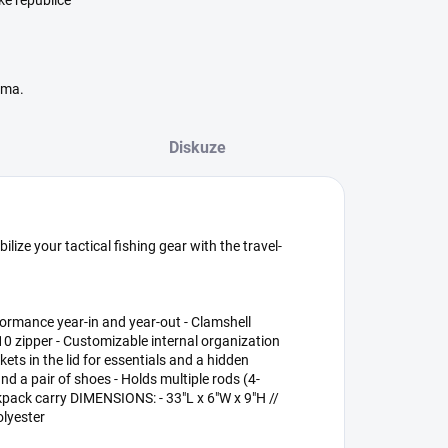
ké republice
rma.
Diskuze
ize your tactical fishing gear with the travel-
formance year-in and year-out - Clamshell
 zipper - Customizable internal organization
ts in the lid for essentials and a hidden
 a pair of shoes - Holds multiple rods (4-
ckpack carry DIMENSIONS: - 33"L x 6"W x 9"H //
lyester