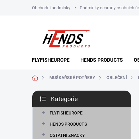
Přejít
Obchodní podmínky
Podmínky ochrany osobních ú
na
obsah
FLYFISHEUROPE
HENDS PRODUCTS
O
Domů
MUŠKAŘSKÉ POTŘEBY
OBLEČENÍ
P
Kategorie
o
Přeskočit
s
kategorie
t
FLYFISHEUROPE
r
HENDS PRODUCTS
a
n
OSTATNÍ ZNAČKY