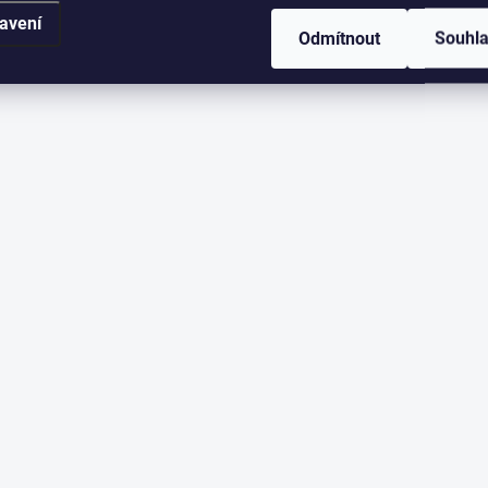
avení
Odmítnout
Souhl