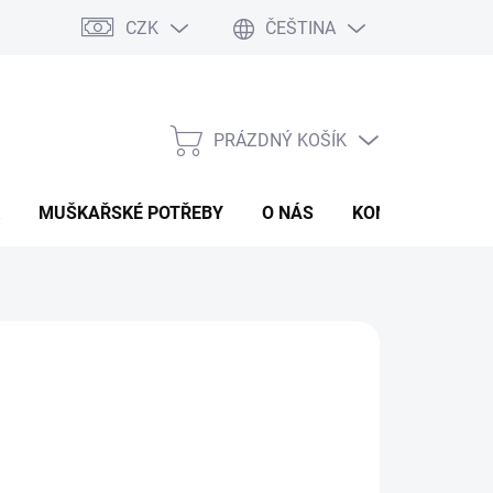
CZK
ČEŠTINA
PRÁZDNÝ KOŠÍK
NÁKUPNÍ
KOŠÍK
MUŠKAŘSKÉ POTŘEBY
O NÁS
KONTAKTY
P
498 Kč
ná
LTE VARIANTU
:
IANTA