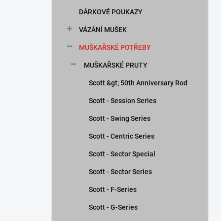
n
DÁRKOVÉ POUKAZY
í
p
VÁZÁNÍ MUŠEK
a
n
MUŠKAŘSKÉ POTŘEBY
e
MUŠKAŘSKÉ PRUTY
l
Scott &gt; 50th Anniversary Rod
Scott - Session Series
Scott - Swing Series
Scott - Centric Series
Scott - Sector Special
Scott - Sector Series
Scott - F-Series
Scott - G-Series