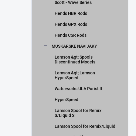
Scott - Wave Series
Hends HBR Rods
Hends GPX Rods
Hends CSR Rods
MUŠKAŘSKE NAVIJÁKY
Lamson &gt; Spools
Discontinued Models
Lamson &gt; Lamson
HyperSpeed
Waterworks ULA Purist II
HyperSpeed
Lamson Spool for Remix
S/Liquid S
Lamson Spool for Remix/Liquid