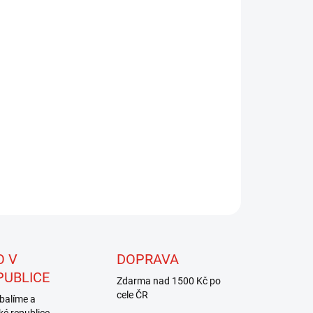
EME DORUČIT DO:
ZVOLTE VARIANTU
NOSTI DORUČENÍ
−
+
Přidat do košíku
ILNÍ INFORMACE
ZEPTAT SE
HLÍDAT
O V
DOPRAVA
PUBLICE
Zdarma nad 1500 Kč po
cele ČR
balíme a