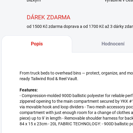
blízkým
vyrábíme v Čes
DÁREK ZDARMA
od 1500 Kč zdarma doprava a od 1700 Kč až 3 dárky zda
Popis
Hodnocení
From truck beds to overhead bins — protect, organize, and mobil
ready Tailwind Rod & Reel Vault.
Features:
- Compression-molded 900D ballistic polyester for reliable per
zippered opening to the main compartment secured by YKK #10
via movable hook and loop dividers - Two mesh accessory pocke
compartment with just enough room for a change of clothes and
piece) up to 9' in length - Removable shoulder harness for ba
84 x 15 x 23cm - 20L FABRIC TECHNOLOGY: - 900D ballistic po