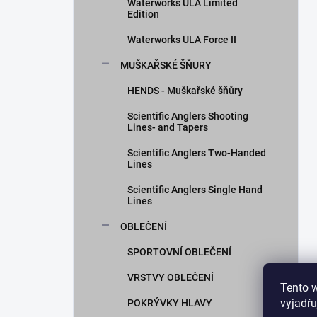
Waterworks ULA Limited
Edition
Waterworks ULA Force II
MUŠKAŘSKÉ ŠŇURY
HENDS - Muškařské šňůry
Scientific Anglers Shooting
Lines- and Tapers
Scientific Anglers Two-Handed
Lines
Scientific Anglers Single Hand
Lines
OBLEČENÍ
SPORTOVNÍ OBLEČENÍ
VRSTVY OBLEČENÍ
Tento 
vyjadřu
POKRÝVKY HLAVY