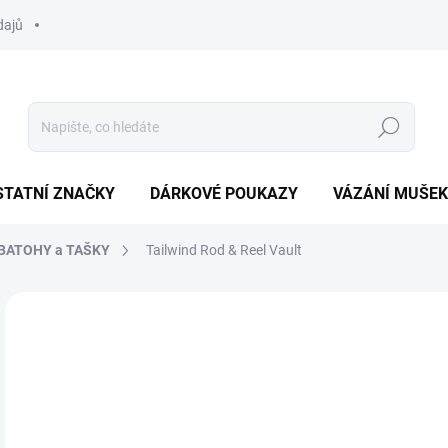
dajů
Hledat
STATNÍ ZNAČKY
DÁRKOVÉ POUKAZY
VÁZÁNÍ MUŠEK
BATOHY a TAŠKY
Tailwind Rod & Reel Vault
Neohodnoceno
Podrobnosti hodnocení
ZNAČKA:
SIMMS
6 
Měr
ZVO
cena
VAR