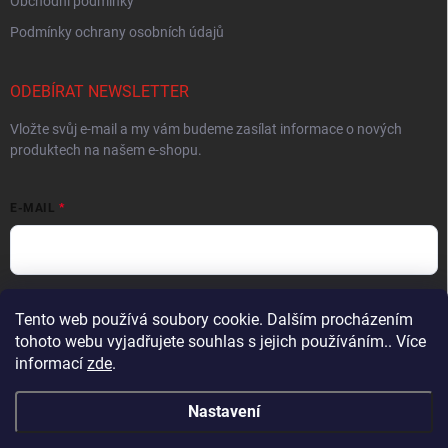
Obchodní podmínky
Podmínky ochrany osobních údajů
ODEBÍRAT NEWSLETTER
Vložte svůj e-mail a my vám budeme zasílat informace o nových
produktech na našem e-shopu.
E-MAIL
Vložením e-mailu souhlasíte s
podmínkami ochrany osobních údajů
Tento web používá soubory cookie. Dalším procházením
tohoto webu vyjadřujete souhlas s jejich používáním.. Více
Přihlásit se
informací
zde
.
Nastavení
Copyright 2026
Muškařský obchod z Beskyd - Hends Products
. Všechna