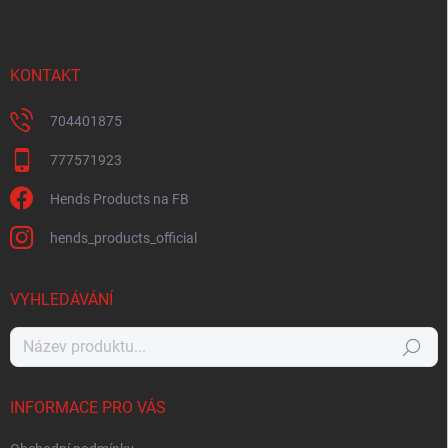
KONTAKT
704401875
777571923
Hends Products na FB
hends_products_official
VYHLEDÁVÁNÍ
Hledat
INFORMACE PRO VÁS