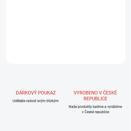
MŮŽEME DORUČIT DO:
ZVOLTE VARIANTU
MOŽNOSTI DORUČENÍ
−
+
Přidat do košíku
DETAILNÍ INFORMACE
ZEPTAT SE
HLÍDAT
DÁRKOVÝ POUKAZ
VYROBENO V ČESKÉ
REPUBLICE
Udělejte radost svým blízkým
Naše produkty balíme a vyrábíme
v České republice