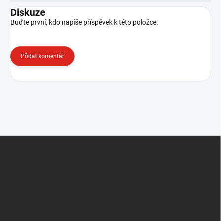
Diskuze
Buďte první, kdo napíše příspěvek k této položce.
Přidat komentář
Z
á
p
a
t
í