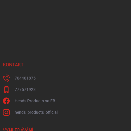
á
p
a
t
í
KONTAKT
704401875
777571923
Hends Products na FB
hends_products_official
VYHLEDÁVÁNÍ