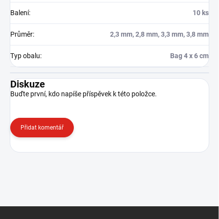
Balení
:
10 ks
Průměr
:
2,3 mm, 2,8 mm, 3,3 mm, 3,8 mm
Typ obalu
:
Bag 4 x 6 cm
Diskuze
Buďte první, kdo napíše příspěvek k této položce.
Přidat komentář
Z