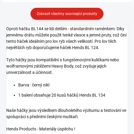
Zobrazit všechny související produkty
Oproti háčku BL144 se liší delším - standardním raménkem. Díky
jemnému drátu můžete použít tenké vlasce a jemné pruty, což činí
tento háček ideálním pro lov ryb všech velikostí. Pro lov těch
největších ryb doporučujeme háček Hends BL 124.
Tyto háčky jsou kompatibilní s tungstenovými kuličkami nebo
wolframovými zátěžemi Heavy Body, což zvyšuje jejich
univerzálnost a účinnost.
Barva : černý nikl
1 balení obsahuje 20 kusů háčků Hends BL 134
Naše háčky jsou výsledkem dlouholetého výzkumu a testování ve
spolupráci s předními českými muškaři.
Hends Products - Materiály úspěchu !