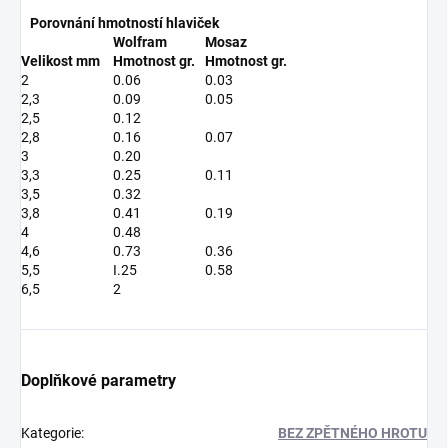
Porovnání hmotností hlaviček
Wolfram
Mosaz
Velikost mm
Hmotnost gr.
Hmotnost gr.
2
0.06
0.03
2,3
0.09
0.05
2,5
0.12
2,8
0.16
0.07
3
0.20
3,3
0.25
0.11
3,5
0.32
3,8
0.41
0.19
4
0.48
4,6
0.73
0.36
5,5
I.25
0.58
6,5
2
Doplňkové parametry
Kategorie
:
BEZ ZPĚTNÉHO HROTU