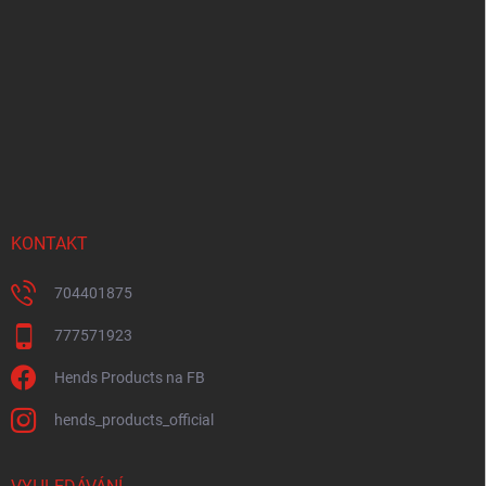
á
p
a
t
í
KONTAKT
704401875
777571923
Hends Products na FB
hends_products_official