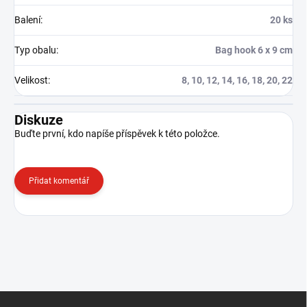
Balení
:
20 ks
Typ obalu
:
Bag hook 6 x 9 cm
Velikost
:
8, 10, 12, 14, 16, 18, 20, 22
Diskuze
Buďte první, kdo napíše příspěvek k této položce.
Přidat komentář
Z