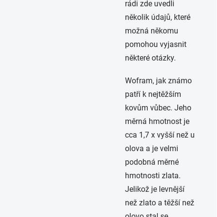
rádi zde uvedli
několik údajů, které
možná někomu
pomohou vyjasnit
některé otázky.
Wofram, jak známo
patří k nejtěžším
kovům vůbec. Jeho
měrná hmotnost je
cca 1,7 x vyšší než u
olova a je velmi
podobná měrné
hmotnosti zlata.
Jelikož je levnější
než zlato a těžší než
olovo stal se