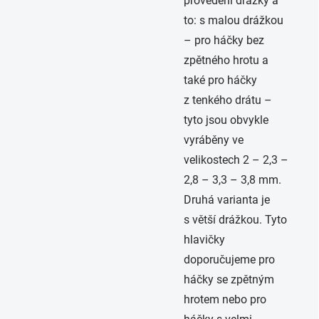
provedení drážky a
to: s malou drážkou
– pro háčky bez
zpětného hrotu a
také pro háčky
z tenkého drátu –
tyto jsou obvykle
vyráběny ve
velikostech 2 – 2,3 –
2,8 – 3,3 – 3,8 mm.
Druhá varianta je
s větší drážkou. Tyto
hlavičky
doporučujeme pro
háčky se zpětným
hrotem nebo pro