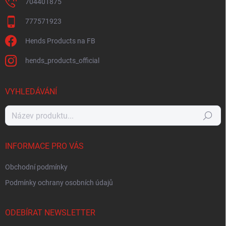
704401875
777571923
Hends Products na FB
hends_products_official
VYHLEDÁVÁNÍ
Hledat
INFORMACE PRO VÁS
Obchodní podmínky
Podmínky ochrany osobních údajů
ODEBÍRAT NEWSLETTER