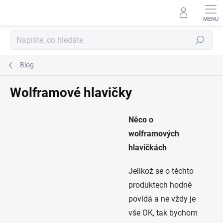
Přejít
na
obsah
Hledat
Blog
Wolframové hlavičky
Něco o
wolframových
hlavičkách
Jelikož se o těchto
produktech hodně
povídá a ne vždy je
vše OK, tak bychom