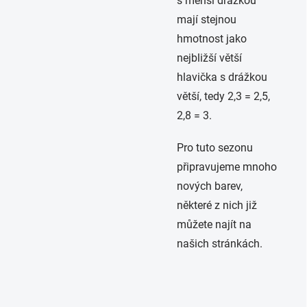
s menší drážkou
mají stejnou
hmotnost jako
nejbližší větší
hlavička s drážkou
větší, tedy 2,3 = 2,5,
2,8 = 3.
Pro tuto sezonu
připravujeme mnoho
nových barev,
některé z nich již
můžete najít na
našich stránkách.