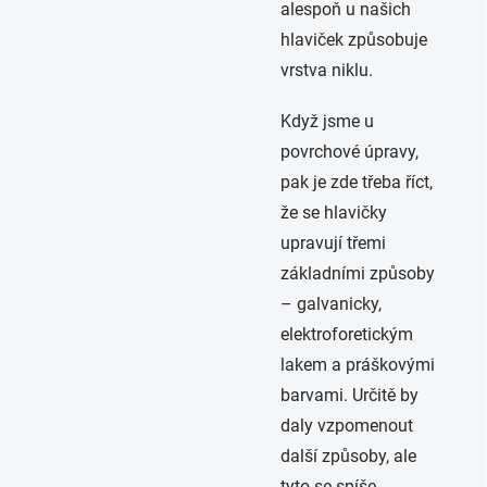
alespoň u našich
hlaviček způsobuje
vrstva niklu.
Když jsme u
povrchové úpravy,
pak je zde třeba říct,
že se hlavičky
upravují třemi
základními způsoby
– galvanicky,
elektroforetickým
lakem a práškovými
barvami. Určitě by
daly vzpomenout
další způsoby, ale
tyto se spíše