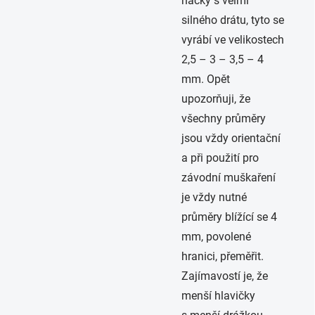
háčky s velmi
silného drátu, tyto se
vyrábí ve velikostech
2,5 – 3 – 3,5 – 4
mm. Opět
upozorňuji, že
všechny průměry
jsou vždy orientační
a při použití pro
závodní muškaření
je vždy nutné
průměry blížící se 4
mm, povolené
hranici, přeměřit.
Zajímavostí je, že
menší hlavičky