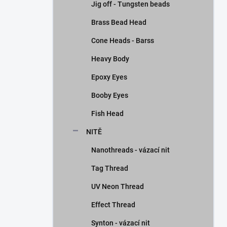
Jig off - Tungsten beads
Brass Bead Head
Cone Heads - Barss
Heavy Body
Epoxy Eyes
Booby Eyes
Fish Head
NITĚ
Nanothreads - vázací nit
Tag Thread
UV Neon Thread
Effect Thread
Synton - vázací nit