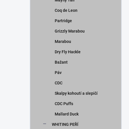
Mayfly Tail
Coq de Leon
Partridge
Grizzly Marabou
Marabou
Dry Fly Hackle
Bažant
Páv
CDC
Skalpy kohoutí a slepičí
CDC Puffs
Mallard Duck
WHITING PEŘÍ