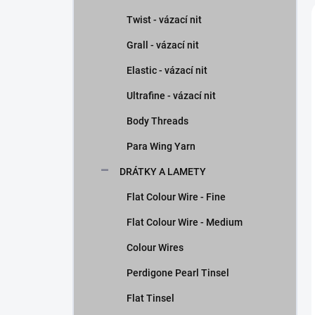
Twist - vázací nit
Grall - vázací nit
Elastic - vázací nit
Ultrafine - vázací nit
Body Threads
Para Wing Yarn
DRÁTKY A LAMETY
Flat Colour Wire - Fine
Flat Colour Wire - Medium
Colour Wires
Perdigone Pearl Tinsel
Flat Tinsel