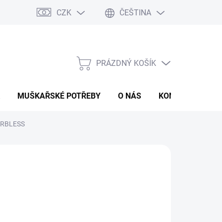
CZK
ČEŠTINA
PRÁZDNÝ KOŠÍK
NÁKUPNÍ
KOŠÍK
MUŠKAŘSKÉ POTŘEBY
O NÁS
KONTAKTY
P
ARBLESS
 Kč
ná
LTE VARIANTU
:
IKOST