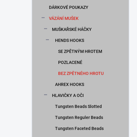
n
DÁRKOVÉ POUKAZY
í
p
VÁZÁNÍ MUŠEK
a
n
MUŠKAŘSKÉ HÁČKY
e
HENDS HOOKS
l
SE ZPĚTNÝM HROTEM
POZLACENÉ
BEZ ZPĚTNÉHO HROTU
AHREX HOOKS
HLAVIČKY A OČI
Tungsten Beads Slotted
Tungsten Reguler Beads
Tungsten Faceted Beads