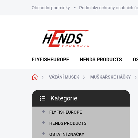
Přejít
Obchodní podmínky
Podmínky ochrany osobních ú
na
obsah
FLYFISHEUROPE
HENDS PRODUCTS
O
Domů
VÁZÁNÍ MUŠEK
MUŠKAŘSKÉ HÁČKY
P
Kategorie
o
Přeskočit
s
kategorie
t
FLYFISHEUROPE
r
HENDS PRODUCTS
a
n
OSTATNÍ ZNAČKY