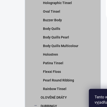
Holographic Tinsel
Oval Tinsel
Buzzer Body
Body Quills
Body Quills Pearl
Body Quills Multicolour
Holostren
Patina Tinsel
Flexxi Floss
Pearl Round Ribbing
Rainbow Tinsel
Tento 
OLOVĚNÉ DRÁTY
vyjadřu
DUBBINGY