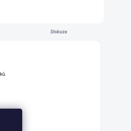
elmi dobře se s
přivazovací nitě.
ím pracuje a je ho
Tou vyniká právě
ožné použít i na
tento materiál.
ělíčka suchých
Elastic je vhodný
ušek. Pokud
Diskuze
nejen jako vázací...
áte více odstínů
...
ků.