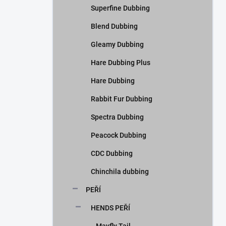
Superfine Dubbing
Blend Dubbing
Gleamy Dubbing
Hare Dubbing Plus
Hare Dubbing
Rabbit Fur Dubbing
Spectra Dubbing
Peacock Dubbing
CDC Dubbing
Chinchila dubbing
PEŘÍ
HENDS PEŘÍ