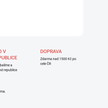
ILNÍ INFORMACE
ZEPTAT SE
HLÍDAT
O V
DOPRAVA
PUBLICE
Zdarma nad 1500 Kč po
cele ČR
balíme a
ké republice
rma.