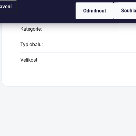
avení
Doplňkové parametry
Odmítnout
Souhl
Kategorie
:
Typ obalu
:
Velikost
: