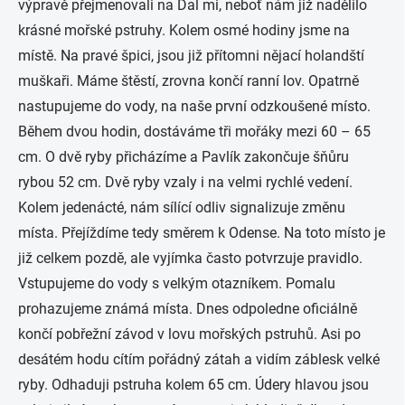
výpravě přejmenovali na Dal mi, neboť nám již nadělilo
krásné mořské pstruhy. Kolem osmé hodiny jsme na
místě. Na pravé špici, jsou již přítomni nějací holandští
muškaři. Máme štěstí, zrovna končí ranní lov. Opatrně
nastupujeme do vody, na naše první odzkoušené místo.
Během dvou hodin, dostáváme tři mořáky mezi 60 – 65
cm. O dvě ryby přicházíme a Pavlík zakončuje šňůru
rybou 52 cm. Dvě ryby vzaly i na velmi rychlé vedení.
Kolem jedenácté, nám sílící odliv signalizuje změnu
místa. Přejíždíme tedy směrem k Odense. Na toto místo je
již celkem pozdě, ale vyjímka často potvrzuje pravidlo.
Vstupujeme do vody s velkým otazníkem. Pomalu
prohazujeme známá místa. Dnes odpoledne oficiálně
končí pobřežní závod v lovu mořských pstruhů. Asi po
desátém hodu cítím pořádný zátah a vidím záblesk velké
ryby. Odhaduji pstruha kolem 65 cm. Údery hlavou jsou