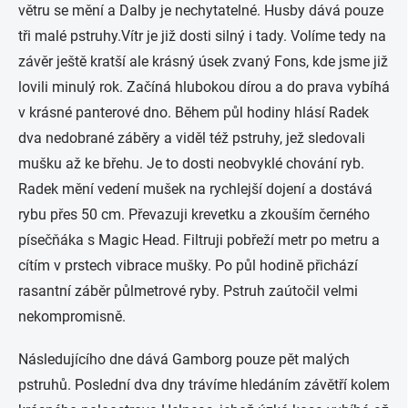
větru se mění a Dalby je nechytatelné. Husby dává pouze
tři malé pstruhy.Vítr je již dosti silný i tady. Volíme tedy na
závěr ještě kratší ale krásný úsek zvaný Fons, kde jsme již
lovili minulý rok. Začíná hlubokou dírou a do prava vybíhá
v krásné panterové dno. Během půl hodiny hlásí Radek
dva nedobrané záběry a viděl též pstruhy, jež sledovali
mušku až ke břehu. Je to dosti neobvyklé chování ryb.
Radek mění vedení mušek na rychlejší dojení a dostává
rybu přes 50 cm. Převazuji krevetku a zkouším černého
písečňáka s Magic Head. Filtruji pobřeží metr po metru a
cítím v prstech vibrace mušky. Po půl hodině přichází
rasantní záběr půlmetrové ryby. Pstruh zaútočil velmi
nekompromisně.
Následujícího dne dává Gamborg pouze pět malých
pstruhů. Poslední dva dny trávíme hledáním závětří kolem