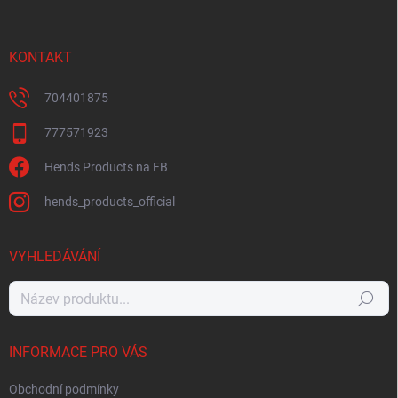
KONTAKT
704401875
777571923
Hends Products na FB
hends_products_official
VYHLEDÁVÁNÍ
Hledat
INFORMACE PRO VÁS
Obchodní podmínky