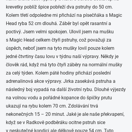
krevetky poblíž špice pobřeží dva pstruhy do 50 cm.
Kolem třetí odpoledne mi přichází na písečňáka s Magic
Head ryba 52 cm dlouhá. Záběr byl opět rasantní a
poctivý. Jsem velmi spokojen. Ulovil jsem na mušku
s Magic Head celkem čtyři pstruhy, což považuji za
úspěch, neboť jsem na tyto mušky lovil pouze kolem
jedné čtvrtiny času lovu v týdnu naší výpravy. Někdy je
člověk rád, když má tyto čtyři záběry na normální mušky
za celý týden. Kolem páté hodiny přichází poslední
adrenalinová akce výpravy. Jirka zasekává pstruha a
následný boj vypadá na další životní rybu. Dlouhé výjezdy
na volnou vodu a pořádné kopance do špičky prutu
ukazují na rybu kolem 70 cm. Zdolávání trvá
nekonečných 15 – 20 minut. Jaké je ale naše překvapení,
když se v Radkově podběráku ocitne pstruh sice
v neskutečné kondici ale délkově pouze 54 cm. Tuto