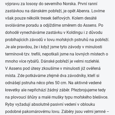
výpravu za lososy do severního Norska. První ranní
zastávkou na dánském pobřeží, je opět Abenra. Lovíme
však pouze několik tresek šelfových. Kolem desáté
svoláváme poradu a odjíždíme směrem do Assens. Po
dohodě vynecháváme zastávku v Koldingu i z důvodu
probíhajících závodů v lovu mořských pstruhů na pobřeží.
Je ale pravdou, že i když jsme tyto závody v minulosti
termínově tzv. trefili, nepotkali jsme na lovných místech o
mnoho více rybářů. Dánské pobřeží je velmi rozlehlé.
V Assens pod útesy zkoušíme v minulosti již ověřená
místa. Zde potkáváme zřejmě dva závodníky, kteří si
odnášejí pstruha něco přes 50 cm. Na aktivně vedené
krevetky ale nepřichází žádný záběr. Přezbrojujeme tedy
na plovoucí šňůry a malé mušky typu mořského blešivce.
Ryby vyžadují absolutně pasivní vedení v oblouku
podobné pakomárovému lovu. Záběry jsou velmi jemné –