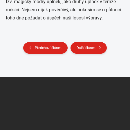
tzv. magický modrý úplněk, jako druhý úplněk v témže
měsíci. Nejsem nijak pověrčivý, ale pokusím se o půlnoci
toho dne požádat o úspěch naší lososí výpravy.
Předchozí článek
Další článek
Z
á
p
a
t
í