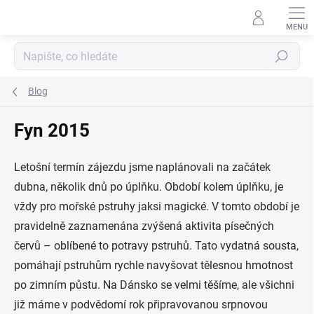
Přejít
na
obsah
Hledat
Blog
Fyn 2015
Letošní termín zájezdu jsme naplánovali na začátek
dubna, několik dnů po úplňku. Období kolem úplňku, je
vždy pro mořské pstruhy jaksi magické. V tomto období je
pravidelně zaznamenána zvýšená aktivita písečných
červů – oblíbené to potravy pstruhů. Tato vydatná sousta,
pomáhají pstruhům rychle navyšovat tělesnou hmotnost
po zimním půstu. Na Dánsko se velmi těšíme, ale všichni
již máme v podvědomí rok připravovanou srpnovou