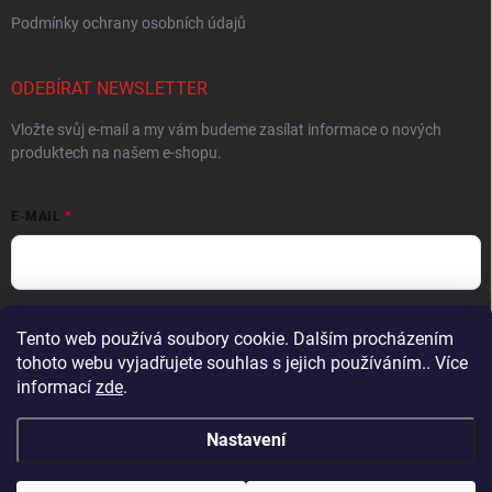
Podmínky ochrany osobních údajů
ODEBÍRAT NEWSLETTER
Vložte svůj e-mail a my vám budeme zasílat informace o nových
produktech na našem e-shopu.
E-MAIL
Vložením e-mailu souhlasíte s
podmínkami ochrany osobních údajů
Tento web používá soubory cookie. Dalším procházením
tohoto webu vyjadřujete souhlas s jejich používáním.. Více
Přihlásit se
informací
zde
.
Nastavení
Copyright 2026
Muškařský obchod z Beskyd - Hends Products
. Všechna
práva vyhrazena.