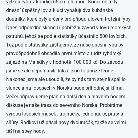
velkou rybu v kondici 65 cm dlouhou. Končíme tedy
dnešní úspěšný lov a kluci vybalují dva kubánské
doutníky, které byly určeny pro případ ulovení trofejní ryby.
Dnes odpoledne skončil i pobřežní závod v lovu mořských
pstruhů, jehož se podle statistiky účastnilo 500 lovících.
Též podle statistiky zjišťujeme, že naše dnešní ryba by
pravděpodobně obsadila první místo a tudíž rybářský
zájezd na Maledivy v hodnotě 100 000 kč. Do závodu
jsme se ale nepřihlásili, takže jsou to pouze teorie.
Nakonec jsme ale usoudili, že by nás tam stejně spálilo
slunce a na lososech v Norsku bude příhodnější klima.
Večer připravujeme plán na další den a hlavním bodem
diskuse je naše trasa do severního Norska. Probíráme
výrobu lososích mušek , trojháčky, jednoháčky, pruty a
šňůry. Radkovi už přišel nový dvouručák, takže se velmi
těší na spey hody.