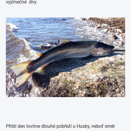
vyjímečné dny.
Příští den lovíme dlouhé pobřeží u Husby, neboť směr