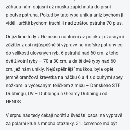
záhadu nám objasní až muška zapíchnutá do prsní
ploutve pstruha. Pokud by tato ryba unikla aniž bychom ji
viděli, určitě bychom truchlili nad ztrátou pstruha 70 plus.
Odjíždíme tedy z Helneasu naplněni až po okraj úžasnými
zážitky z asi nejúspěšnější výpravy na mořské pstruhy co
do velikosti ulovených ryb. 6 pstruhů nad 60 cm. z toho
dvě životní ryby – 70 a 80 cm. a další dvě ryby nad 60
cm. jež nám unikly. Nejúspěšnější muškou, byla opět
jemně oranžová krevetka na háčku 6 a 4 s dlouhými spey
nožkami a vyčesaným tělíčkem z mixu – Dánského STF
Dubbingu, UV – Dubbingu a Gleamy Dubbingu od
HENDS.
V srpnu nás tedy čekají norští a švédští lososi na výpravě
za polární kruh s mnoha otazníky. 31. července má být