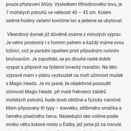
pouze přistavení šňůry. Výsledkem tříhodinového lovu, je
7 mořských pstruhů ve velikosti 40 – 45 cm. Kolem
sedmé hodiny večerní končíme lov a jedeme se ubytovat.
Víkendový domek již důvěrně známe z minulých výprav.
Je velmi prostorný i s horním patrem a každý máme svou
ložnici, což je parádní opatření proti případným nočním
bručounům. Je zapotřebí, se po dlouhé cestě dobře
vyspat a připravit na týdenní lovecký maratón. Na této
výpravě mám v plánu vyzkoušet na moři účinnost mušek
s Magic Heads. Je mi jasné, že objektivně posoudit
účinnost Magic Heads při malé frekvenci záběrů
mořských pstruhů, bude dosti obtížné a fyzicky náročné.
Mám připraveny tři typy – krevetku, stříbrného smáčka a
černého písečného červa. Následující den volíme podle
směru větru krásné místo u Dalby, jež jsme již na minulé