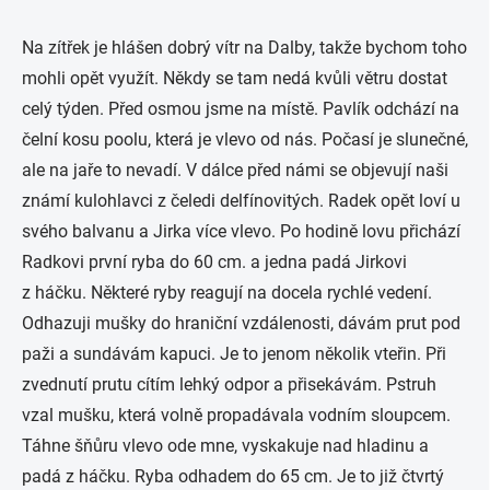
Na zítřek je hlášen dobrý vítr na Dalby, takže bychom toho
mohli opět využít. Někdy se tam nedá kvůli větru dostat
celý týden. Před osmou jsme na místě. Pavlík odchází na
čelní kosu poolu, která je vlevo od nás. Počasí je slunečné,
ale na jaře to nevadí. V dálce před námi se objevují naši
známí kulohlavci z čeledi delfínovitých. Radek opět loví u
svého balvanu a Jirka více vlevo. Po hodině lovu přichází
Radkovi první ryba do 60 cm. a jedna padá Jirkovi
z háčku. Některé ryby reagují na docela rychlé vedení.
Odhazuji mušky do hraniční vzdálenosti, dávám prut pod
paži a sundávám kapuci. Je to jenom několik vteřin. Při
zvednutí prutu cítím lehký odpor a přisekávám. Pstruh
vzal mušku, která volně propadávala vodním sloupcem.
Táhne šňůru vlevo ode mne, vyskakuje nad hladinu a
padá z háčku. Ryba odhadem do 65 cm. Je to již čtvrtý