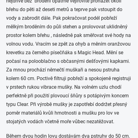
nejdříve bez brodění opatrně vějířovitě proházet okolí
břehu do pěti až deseti metrů a teprve pak vstoupit do
vody a zabrodit dále. Pak pokračovat podél pobřeží
mělkým broděním do půli stehen a prolovovat uklidněný
prostor kolem břehu , následně pak směřovat své hody na
volnou vodu. Vracím se zpět za ohyb a měním oranžovou
krevetku za černého písečňáka s Magic Head. Mění se
počasí na polooblačno s občasnými dešťovými kapkami.
Za mnou prochází němečtí muškaři a nesou pstruha
kolem 60 cm. Poctivě filtruji pobřeží a spokojeně registruji
v prstech rukou vibrace mušky. Na volném uzlu chodí
perfektně při použití plovoucí šňůry s potápivým koncem
typu Clear. Při výrobě mušky je zapotřebí dodržet přesný
poměr materiálů kvůli hmotnosti a mušku pro lov ve
stojatých vodách včetně moře vůbec nezatěžovat.
Během dvou hodin lovu dostávám dva pstruhy do 50 cm.