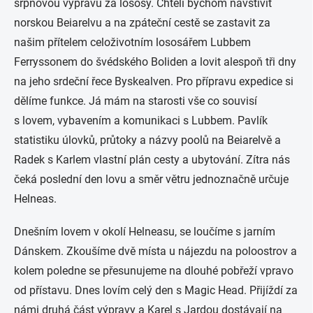
srpnovou výpravu za lososy. Chtěli bychom navštívit
norskou Beiarelvu a na zpáteční cestě se zastavit za
našim přítelem celoživotním lososářem Lubbem
Ferryssonem do švédského Boliden a lovit alespoň tři dny
na jeho srdeční řece Byskealven. Pro přípravu expedice si
dělíme funkce. Já mám na starosti vše co souvisí
s lovem, vybavením a komunikaci s Lubbem. Pavlík
statistiku úlovků, průtoky a názvy poolů na Beiarelvě a
Radek s Karlem vlastní plán cesty a ubytování. Zítra nás
čeká poslední den lovu a směr větru jednoznačně určuje
Helneas.
Dnešním lovem v okolí Helneasu, se loučíme s jarním
Dánskem. Zkoušíme dvě místa u nájezdu na poloostrov a
kolem poledne se přesunujeme na dlouhé pobřeží vpravo
od přístavu. Dnes lovím celý den s Magic Head. Přijíždí za
námi druhá část výpravy a Karel s Jardou dostávají na