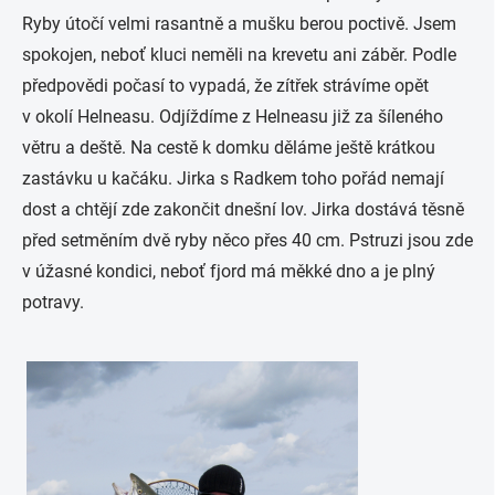
Ryby útočí velmi rasantně a mušku berou poctivě. Jsem
spokojen, neboť kluci neměli na krevetu ani záběr. Podle
předpovědi počasí to vypadá, že zítřek strávíme opět
v okolí Helneasu. Odjíždíme z Helneasu již za šíleného
větru a deště. Na cestě k domku děláme ještě krátkou
zastávku u kačáku. Jirka s Radkem toho pořád nemají
dost a chtějí zde zakončit dnešní lov. Jirka dostává těsně
před setměním dvě ryby něco přes 40 cm. Pstruzi jsou zde
v úžasné kondici, neboť fjord má měkké dno a je plný
potravy.