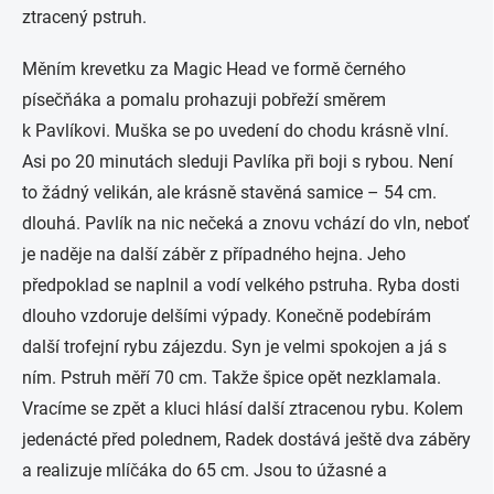
ztracený pstruh.
Měním krevetku za Magic Head ve formě černého
písečňáka a pomalu prohazuji pobřeží směrem
k Pavlíkovi. Muška se po uvedení do chodu krásně vlní.
Asi po 20 minutách sleduji Pavlíka při boji s rybou. Není
to žádný velikán, ale krásně stavěná samice – 54 cm.
dlouhá. Pavlík na nic nečeká a znovu vchází do vln, neboť
je naděje na další záběr z případného hejna. Jeho
předpoklad se naplnil a vodí velkého pstruha. Ryba dosti
dlouho vzdoruje delšími výpady. Konečně podebírám
další trofejní rybu zájezdu. Syn je velmi spokojen a já s
ním. Pstruh měří 70 cm. Takže špice opět nezklamala.
Vracíme se zpět a kluci hlásí další ztracenou rybu. Kolem
jedenácté před polednem, Radek dostává ještě dva záběry
a realizuje mlíčáka do 65 cm. Jsou to úžasné a