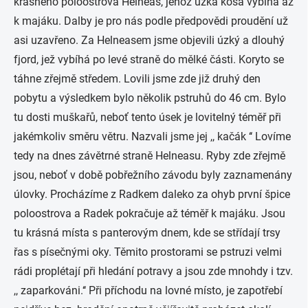
krásného poloostrova Helneas, jehož úzká kosa vybíhá až
k majáku. Dalby je pro nás podle předpovědi proudění už
asi uzavřeno. Za Helneasem jsme objevili úzký a dlouhý
fjord, jež vybíhá po levé straně do mělké části. Koryto se
táhne zřejmě středem. Lovili jsme zde již druhý den
pobytu a výsledkem bylo několik pstruhů do 46 cm. Bylo
tu dosti muškařů, neboť tento úsek je lovitelný téměř při
jakémkoliv směru větru. Nazvali jsme jej ,, kačák ‘‘ Lovíme
tedy na dnes závětrné straně Helneasu. Ryby zde zřejmě
jsou, neboť v době pobřežního závodu byly zaznamenány
úlovky. Procházíme z Radkem daleko za ohyb první špice
poloostrova a Radek pokračuje až téměř k majáku. Jsou
tu krásná místa s panterovým dnem, kde se střídají trsy
řas s písečnými oky. Těmito prostorami se pstruzi velmi
rádi proplétají při hledání potravy a jsou zde mnohdy i tzv.
,, zaparkováni.‘‘ Při příchodu na lovné místo, je zapotřebí