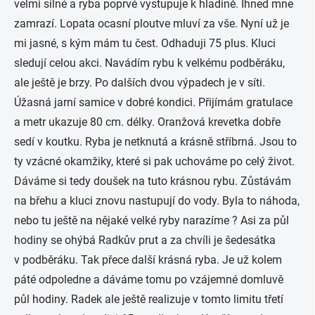
velmi silné a ryba poprvé vystupuje k hladině. Ihned mne
zamrazí. Lopata ocasní ploutve mluví za vše. Nyní už je
mi jasné, s kým mám tu čest. Odhaduji 75 plus. Kluci
sledují celou akci. Navádím rybu k velkému podběráku,
ale ještě je brzy. Po dalších dvou výpadech je v síti.
Úžasná jarní samice v dobré kondici. Přijímám gratulace
a metr ukazuje 80 cm. délky. Oranžová krevetka dobře
sedí v koutku. Ryba je netknutá a krásně stříbrná. Jsou to
ty vzácné okamžiky, které si pak uchováme po celý život.
Dáváme si tedy doušek na tuto krásnou rybu. Zůstávám
na břehu a kluci znovu nastupují do vody. Byla to náhoda,
nebo tu ještě na nějaké velké ryby narazíme ? Asi za půl
hodiny se ohýbá Radkův prut a za chvíli je šedesátka
v podběráku. Tak přece další krásná ryba. Je už kolem
páté odpoledne a dáváme tomu po vzájemné domluvě
půl hodiny. Radek ale ještě realizuje v tomto limitu třetí