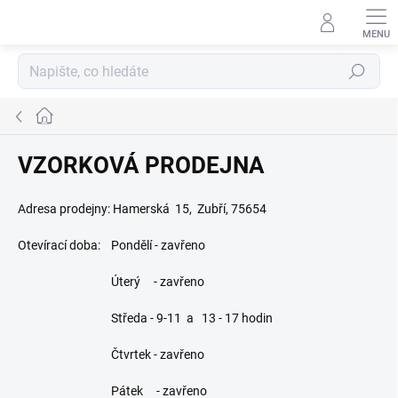
Přejít
na
obsah
Hledat
Domů
VZORKOVÁ PRODEJNA
Adresa prodejny: Hamerská 15, Zubří, 75654
Otevírací doba: Pondělí - zavřeno
Úterý - zavřeno
Středa - 9-11 a 13 - 17 hodin
Čtvrtek - zavřeno
Pátek - zavřeno