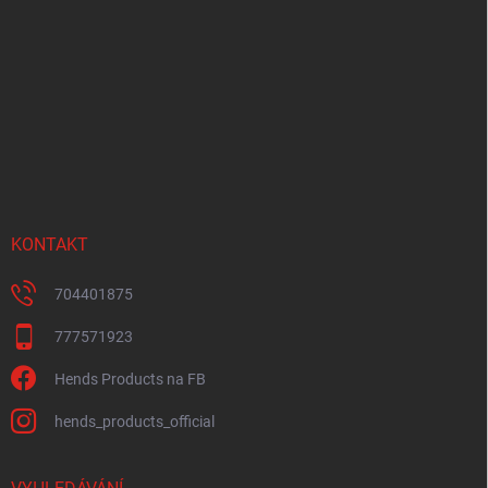
á
p
a
t
í
KONTAKT
704401875
777571923
Hends Products na FB
hends_products_official