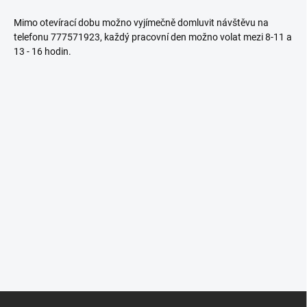
Mimo otevírací dobu možno vyjímečně domluvit návštěvu na
telefonu 777571923, každý pracovní den možno volat mezi 8-11 a
13 - 16 hodin.
Z