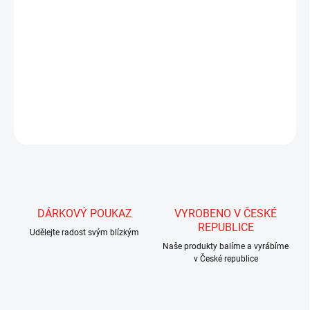
Nitě pro zhotovení tělíček všech typů mušek. Tyto nitě jsou
nespředené, a proto se s nimi velmi dobře tělíčko vytvaruje. Široká
škála 88 barev zaručuje, že pomocí těchto nití vyřešíme téměř
všechny problémy při hledání toho správného odstínu. Mimo
vytváření tělíček mušek je můžeme velmi dobře využít k vytvoření
kroužkování, střapečků, tipů a dalších částí mušek.
ZEPTAT SE
HLÍDAT
DÁRKOVÝ POUKAZ
VYROBENO V ČESKÉ
REPUBLICE
Udělejte radost svým blízkým
Naše produkty balíme a vyrábíme
v České republice