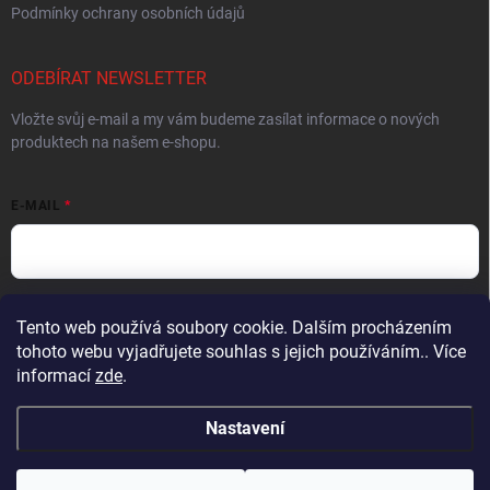
Podmínky ochrany osobních údajů
ODEBÍRAT NEWSLETTER
Vložte svůj e-mail a my vám budeme zasílat informace o nových
produktech na našem e-shopu.
E-MAIL
Vložením e-mailu souhlasíte s
podmínkami ochrany osobních údajů
Tento web používá soubory cookie. Dalším procházením
tohoto webu vyjadřujete souhlas s jejich používáním.. Více
Přihlásit se
informací
zde
.
Nastavení
Copyright 2026
Muškařský obchod z Beskyd - Hends Products
. Všechna
práva vyhrazena.