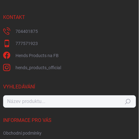
KONTAKT
704401875
777571923
Hends Products na FB
hends_products_official
VYHLEDÁVÁNÍ
Hledat
INFORMACE PRO VÁS
Obchodní podmínky