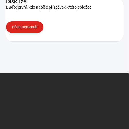
Diskuze
Buďte první, kdo napíše příspěvek k této položce.
Přidat komentář
Z
á
p
a
t
í