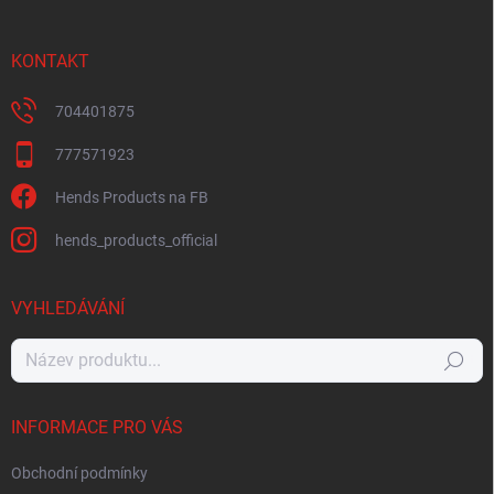
KONTAKT
704401875
777571923
Hends Products na FB
hends_products_official
VYHLEDÁVÁNÍ
Hledat
INFORMACE PRO VÁS
Obchodní podmínky