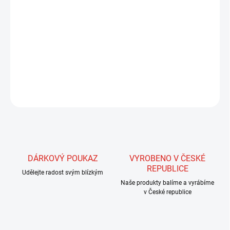
Nitě pro zhotovení tělíček všech typů mušek. Tyto nitě jsou
nespředené, a proto se s nimi velmi dobře tělíčko vytvaruje. Široká
škála 88 barev zaručuje, že pomocí těchto nití vyřešíme téměř
všechny problémy při hledání toho správného odstínu. Mimo
vytváření tělíček mušek je můžeme velmi dobře využít k vytvoření
kroužkování, střapečků, tipů a dalších částí mušek.
ZEPTAT SE
HLÍDAT
DÁRKOVÝ POUKAZ
VYROBENO V ČESKÉ
REPUBLICE
Udělejte radost svým blízkým
Naše produkty balíme a vyrábíme
v České republice