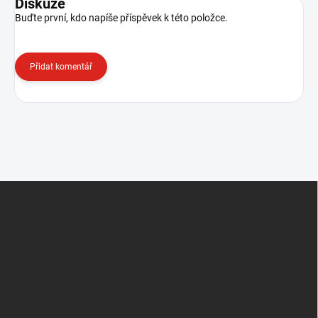
Diskuze
Buďte první, kdo napíše příspěvek k této položce.
Přidat komentář
Z
á
p
a
t
í