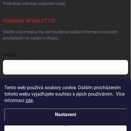
Podmínky ochrany osobních údajů
ODEBÍRAT NEWSLETTER
Vložte svůj e-mail a my vám budeme zasílat informace o nových
produktech na našem e-shopu.
E-MAIL
Vložením e-mailu souhlasíte s
podmínkami ochrany osobních údajů
Tento web používá soubory cookie. Dalším procházením
tohoto webu vyjadřujete souhlas s jejich používáním.. Více
Přihlásit se
informací
zde
.
Nastavení
Copyright 2026
Muškařský obchod z Beskyd - Hends Products
. Všechna
práva vyhrazena.