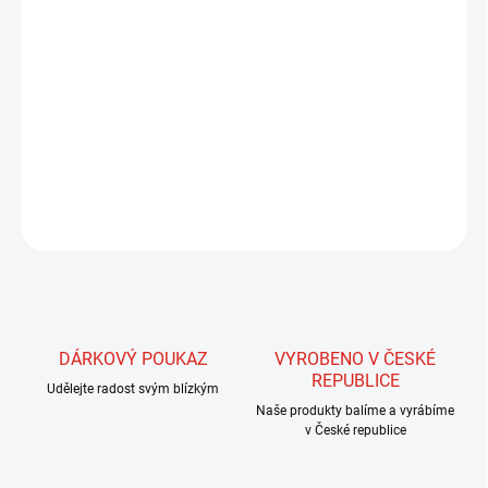
MŮŽEME
DORUČIT DO:
13.8.2026
MOŽNOSTI
DORUČENÍ
−
+
Přidat do košíku
ZEPTAT SE
HLÍDAT
DÁRKOVÝ POUKAZ
VYROBENO V ČESKÉ
REPUBLICE
Udělejte radost svým blízkým
Naše produkty balíme a vyrábíme
v České republice