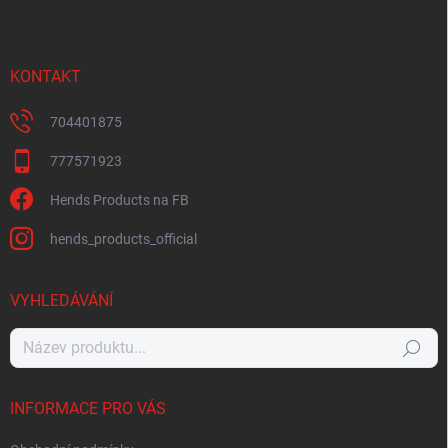
KONTAKT
704401875
777571923
Hends Products na FB
hends_products_official
VYHLEDÁVÁNÍ
Hledat
INFORMACE PRO VÁS