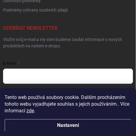
Obchodní podmínky
Podmínky ochrany osobních údajů
ODEBÍRAT NEWSLETTER
Vložte svůj e-mail a my vám budeme zasílat informace o nových
produktech na našem e-shopu.
E-MAIL
Vložením e-mailu souhlasíte s
podmínkami ochrany osobních údajů
Tento web používá soubory cookie. Dalším procházením
tohoto webu vyjadřujete souhlas s jejich používáním.. Více
Přihlásit se
informací
zde
.
Nastavení
Copyright 2026
Muškařský obchod z Beskyd - Hends Products
. Všechna