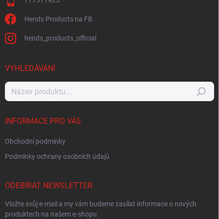
777571923
Hends Products na FB
hends_products_official
VYHLEDÁVÁNÍ
Hledat
INFORMACE PRO VÁS
Obchodní podmínky
Podmínky ochrany osobních údajů
ODEBÍRAT NEWSLETTER
Vložte svůj e-mail a my vám budeme zasílat informace o nových
produktech na našem e-shopu.