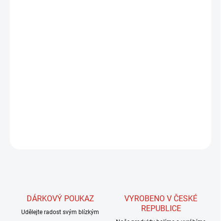
−
+
Přidat do košíku
3 pírka v balení
Tento produkt není dodáván do obchodní sítě.
Speciální peří kohoutů chovaných především ve Špenělsku
vyznačující se nejen nádhernou kresbou, ale také skvělými
vlastnostmi, který předurčují toto peří především pro vázání štětů,
ale i křídel nebo nožiček .
ZEPTAT SE
HLÍDAT
DÁRKOVÝ POUKAZ
VYROBENO V ČESKÉ
REPUBLICE
Udělejte radost svým blízkým