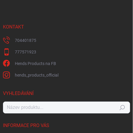
KONTAKT
704401875
777571923
Hends Products na FB
hends_products_official
VYHLEDÁVÁNÍ
Hledat
INFORMACE PRO VÁS