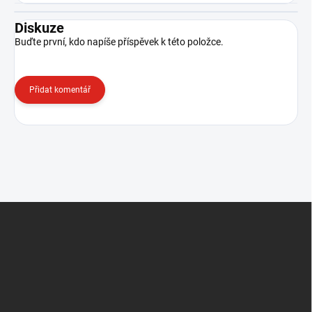
Diskuze
Buďte první, kdo napíše příspěvek k této položce.
Přidat komentář
Z
á
p
a
t
í