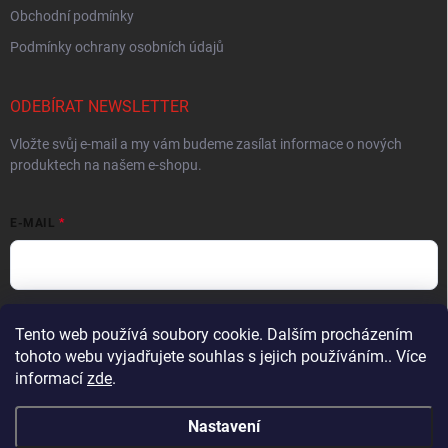
Obchodní podmínky
Podmínky ochrany osobních údajů
ODEBÍRAT NEWSLETTER
Vložte svůj e-mail a my vám budeme zasílat informace o nových
produktech na našem e-shopu.
E-MAIL
Vložením e-mailu souhlasíte s
podmínkami ochrany osobních údajů
Tento web používá soubory cookie. Dalším procházením
tohoto webu vyjadřujete souhlas s jejich používáním.. Více
Přihlásit se
informací
zde
.
Nastavení