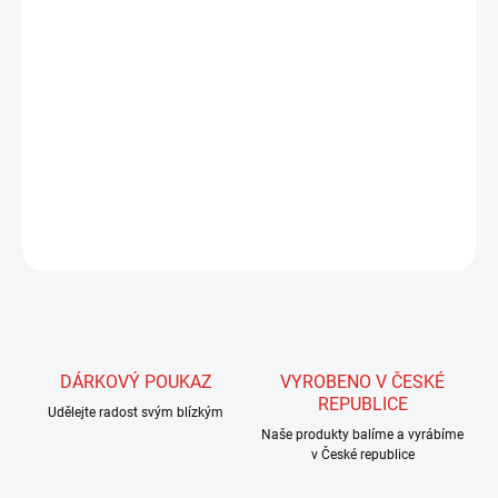
−
+
Přidat do košíku
Dlouhé návazce z monofilního, probarveného vlasce, který má
minimální tvarovou paměť. Jsou určeny pro nymfování s dlouhými
pruty. Návazec je zakončen Indikátorema mikrokroužkem.
indikátory splňují předpisy pro soutěžní muškaření, jen potřeba
upravit jejich délku podle délky prutu.
ZEPTAT SE
HLÍDAT
DÁRKOVÝ POUKAZ
VYROBENO V ČESKÉ
REPUBLICE
Udělejte radost svým blízkým
Naše produkty balíme a vyrábíme
v České republice