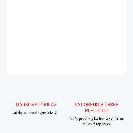
Žinylky jsou jsou občas podceňovaným materiálem, přesto mají
širokou vriabilitu použití. Především s nimi velmi snadno vytvoříme
objemnější tělíčka nejen streamerů, ale i mnoha druhů dalších typů
mušek. Už samotní výrobci připravují takové barvy a kombinace s
efektními materiály, které jsou do žinylky zabudovány tak, aby co
nejlépe splˇmovaly požadavky rybářů.
DETAILNÍ INFORMACE
ZEPTAT SE
HLÍDAT
DÁRKOVÝ POUKAZ
VYROBENO V ČESKÉ
REPUBLICE
Udělejte radost svým blízkým
Naše produkty balíme a vyrábíme
v České republice