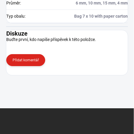
Průměr
:
6 mm, 10 mm, 15 mm, 4 mm
Typ obalu
:
Bag 7 x 10 with paper carton
Diskuze
Buďte první, kdo napíše příspěvek k této položce.
Přidat komentář
Z
á
p
a