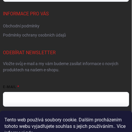
INFORMACE PRO VÁS
Obchodní podmínky
Podmínky ochrany osobních údajů
ODEBÍRAT NEWSLETTER
Vložte svůj e-mail a my vám budeme zasílat informace o nových
produktech na našem e-shopu.
E-MAIL
Vložením e-mailu souhlasíte s
podmínkami ochrany osobních údajů
Tento web používá soubory cookie. Dalším procházením
tohoto webu vyjadřujete souhlas s jejich používáním.. Více
Přihlásit se