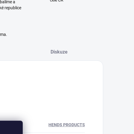
cele ČR
balíme a
ké republice
rma.
Diskuze
HENDS PRODUCTS