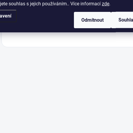
jete souhlas s jejich používáním.. Více informací
zde
.
Balení
:
avení
Odmítnout
Souhl
Typ obalu
: