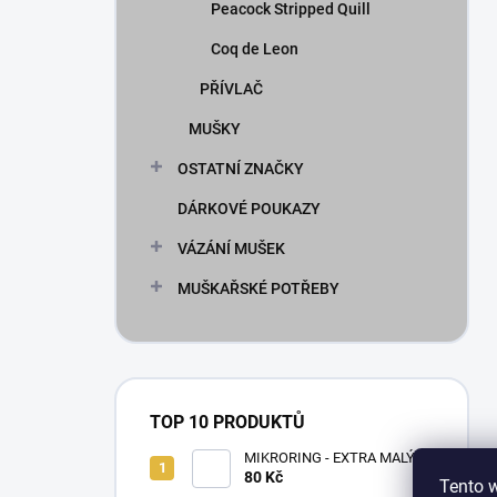
Peacock Stripped Quill
Coq de Leon
PŘÍVLAČ
MUŠKY
OSTATNÍ ZNAČKY
DÁRKOVÉ POUKAZY
VÁZÁNÍ MUŠEK
MUŠKAŘSKÉ POTŘEBY
TOP 10 PRODUKTŮ
MIKRORING - EXTRA MALÝ
80 Kč
1,6 x 1,3 mm - 5 KS XXS
Tento 