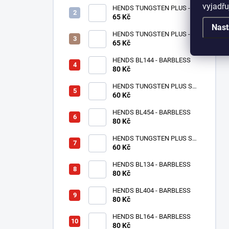
vyjadřu
HENDS TUNGSTEN PLUS -
65 Kč
RŮŽOVÉ ZLATO TPPG
Nast
HENDS TUNGSTEN PLUS -
RŮŽOVÁ ANODIZOVANÁ
65 Kč
TPAP - UV SENZITIVE
HENDS BL144 - BARBLESS
80 Kč
HENDS TUNGSTEN PLUS S
MALOU DRÁŽKOU -
60 Kč
STŘÍBRNÁ TPS
HENDS BL454 - BARBLESS
80 Kč
HENDS TUNGSTEN PLUS S
MALOU DRÁŽKOU - MĚDĚNÝ
60 Kč
TPC
HENDS BL134 - BARBLESS
80 Kč
HENDS BL404 - BARBLESS
80 Kč
HENDS BL164 - BARBLESS
80 Kč