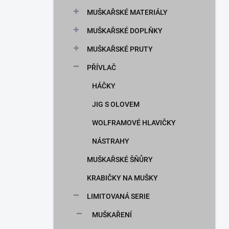
n
MUŠKAŘSKÉ MATERIÁLY
í
p
MUŠKAŘSKÉ DOPLŇKY
a
n
MUŠKAŘSKÉ PRUTY
e
PŘÍVLAČ
l
HÁČKY
JIG S OLOVEM
WOLFRAMOVÉ HLAVIČKY
NÁSTRAHY
MUŠKAŘSKÉ ŠŇŮRY
KRABIČKY NA MUŠKY
LIMITOVANÁ SERIE
MUŠKAŘENÍ