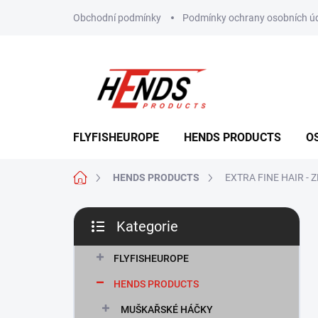
Přejít
Obchodní podmínky
Podmínky ochrany osobních ú
na
obsah
FLYFISHEUROPE
HENDS PRODUCTS
O
Domů
HENDS PRODUCTS
EXTRA FINE HAIR -
P
Kategorie
o
Přeskočit
s
kategorie
t
FLYFISHEUROPE
r
HENDS PRODUCTS
a
n
MUŠKAŘSKÉ HÁČKY