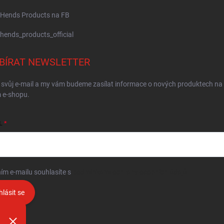
Hends Products na FB
hends_products_official
BÍRAT NEWSLETTER
 svůj e-mail a my vám budeme zasílat informace o nových produktech na
 e-shopu.
L
ím e-mailu souhlasíte s
podmínkami ochrany osobních údajů
hlásit se