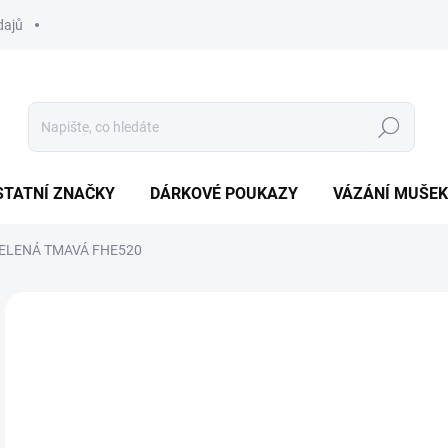
dajů
Hledat
STATNÍ ZNAČKY
DÁRKOVÉ POUKAZY
VÁZÁNÍ MUŠEK
 ZELENÁ TMAVÁ FHE520
Neohodnoceno
Podrobnosti hodnocení
ZNAČKA:
HENDS
60
Měr
SK
cena
MŮŽ
DO: