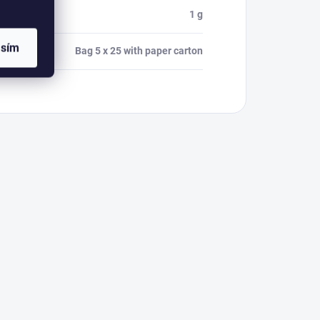
1 g
asím
Bag 5 x 25 with paper carton