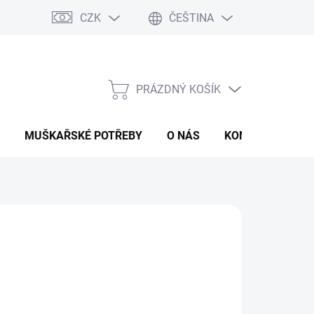
CZK
ČEŠTINA
PRÁZDNÝ KOŠÍK
NÁKUPNÍ
KOŠÍK
MUŠKAŘSKÉ POTŘEBY
O NÁS
KONTAKTY
P
 Kč
ná
LADEM
(>5 KS)
:
EME DORUČIT