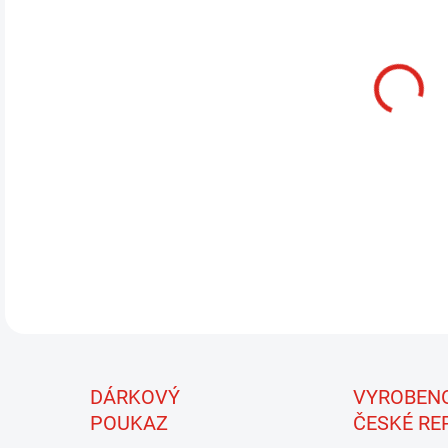
13.
MOŽ
Velm
ve v
Mara
Mara
Mate
muš
DÁRKOVÝ
VYROBEN
POUKAZ
ČESKÉ RE