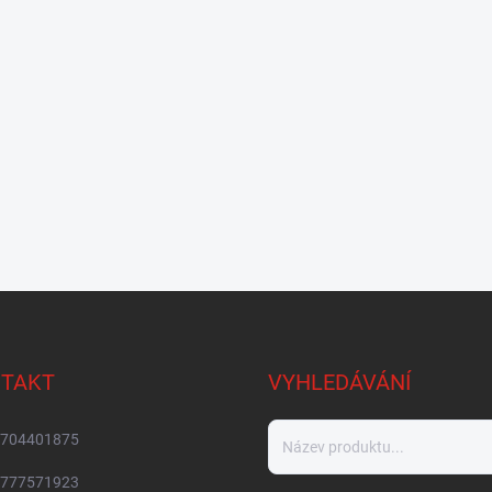
TAKT
VYHLEDÁVÁNÍ
704401875
777571923