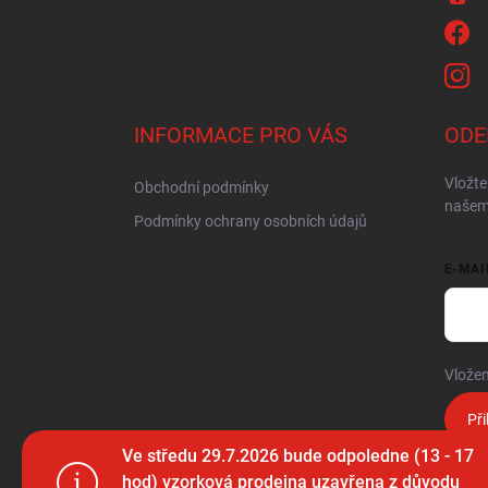
INFORMACE PRO VÁS
ODE
Vložte
Obchodní podmínky
našem
Podmínky ochrany osobních údajů
E-MAI
Vložen
Při
Ve středu 29.7.2026 bude odpoledne (13 - 17
hod) vzorková prodejna uzavřena z důvodu