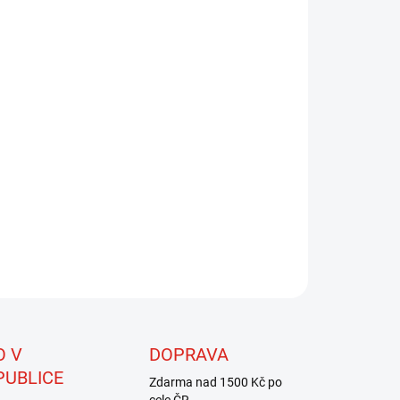
8.2026
NOSTI DORUČENÍ
−
+
Přidat do košíku
i jemná vlákna bez lesku, ovšem s velmi vláčným pohybem
odě. S tímto materiálem můžeme dobře kombinovat peří
bou, ale i materiály, které jsou ve vodě statické a peří
bou není v tomto případě pro konstrukci mušky vhodné.
riál je určen především pro vázání streamerů a větších
ek.
ZEPTAT SE
HLÍDAT
O V
DOPRAVA
PUBLICE
Zdarma nad 1500 Kč po