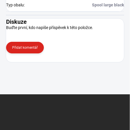
Typ obalu
:
Spool large black
Diskuze
Buďte první, kdo napíše příspěvek k této položce.
Přidat komentář
Z
á
p
a
t
í