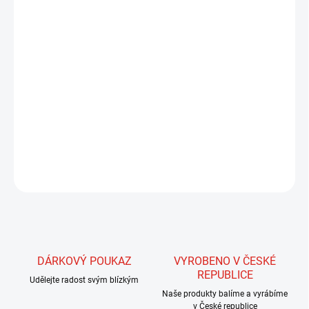
Měděný, barevný drátek v plochém provedení. Velikost FINE je
ideální použít pro velikost mušek 12-16. Výhodou těchto drátků
oproti syntetickým lametám je především pevnost těchto drátků.
Velmi snadno odolávají rybím zubům a pak máme jistotu, že nám
ryby nezničí úspěšnou nástrahu, která je třeba poslední v krabičce.
Tyto drátky můžeme použít jednak pro zhotovení kroužkování, ale
i celých tělíček, případně k zpevnění mušek či připevnění některých
materiálů , jako je peří, k tělíčku mušky.
ZEPTAT SE
HLÍDAT
DÁRKOVÝ POUKAZ
VYROBENO V ČESKÉ
REPUBLICE
Udělejte radost svým blízkým
Naše produkty balíme a vyrábíme
v České republice