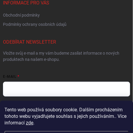
INFORMACE PRO VÁS
Obchodní podmínky
Podmínky ochrany osobních údajů
ODEBÍRAT NEWSLETTER
Vložte svůj e-mail a my vám budeme zasílat informace o nových
produktech na našem e-shopu.
E-MAIL
Vložením e-mailu souhlasíte s
podmínkami ochrany osobních údajů
Tento web používá soubory cookie. Dalším procházením
tohoto webu vyjadřujete souhlas s jejich používáním.. Více
Přihlásit se
informací
zde
.