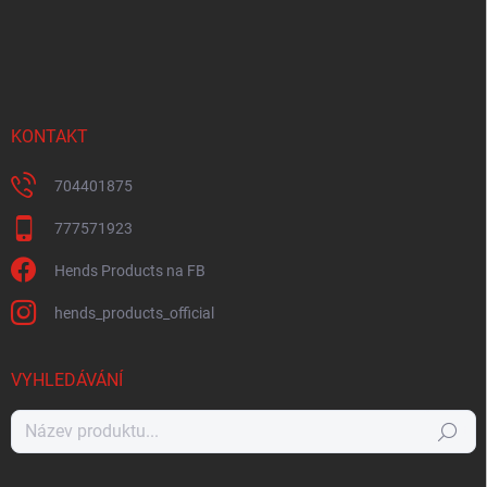
KONTAKT
704401875
777571923
Hends Products na FB
hends_products_official
VYHLEDÁVÁNÍ
Hledat