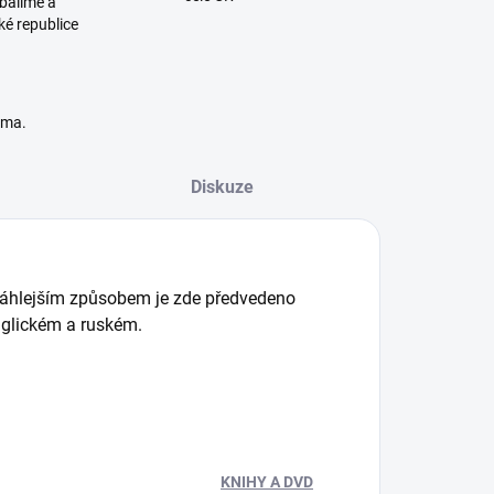
balíme a
ké republice
rma.
Diskuze
áhlejším způsobem je zde předvedeno
anglickém a ruském.
KNIHY A DVD