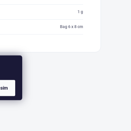
1 g
Bag 6 x 8 cm
asím