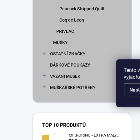
Peacock Stripped Quill
Coq de Leon
PŘÍVLAČ
MUŠKY
OSTATNÍ ZNAČKY
DÁRKOVÉ POUKAZY
Tento 
VÁZÁNÍ MUŠEK
vyjadřu
MUŠKAŘSKÉ POTŘEBY
Nast
TOP 10 PRODUKTŮ
MIKRORING - EXTRA MALÝ