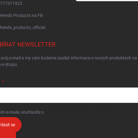
777571923
Hends Products na FB
hends_products_official
BÍRAT NEWSLETTER
 svůj e-mail a my vám budeme zasílat informace o nových produktech na
 e-shopu.
L
ím e-mailu souhlasíte s
podmínkami ochrany osobních údajů
hlásit se