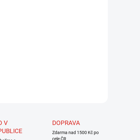
8.2026
NOSTI DORUČENÍ
−
+
Přidat do košíku
ická mutace knihy Muškaření a vázání mušek II. Součástí
y je také 90 min. DVD. Obsahem knihy je spousta účinných
k, postupy vázání, povídání o rybolovných technikách,
log výrobků Hends.
ILNÍ INFORMACE
ZEPTAT SE
HLÍDAT
O V
DOPRAVA
PUBLICE
Zdarma nad 1500 Kč po
cele ČR