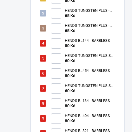
80 Kč
1,6 x 1,3 mm - 5 KS XXS
HENDS TUNGSTEN PLUS -
65 Kč
RŮŽOVÉ ZLATO TPPG
HENDS TUNGSTEN PLUS -
RŮŽOVÁ ANODIZOVANÁ
65 Kč
TPAP - UV SENZITIVE
HENDS BL144 - BARBLESS
80 Kč
HENDS TUNGSTEN PLUS S
MALOU DRÁŽKOU -
60 Kč
STŘÍBRNÁ TPS
HENDS BL454 - BARBLESS
80 Kč
HENDS TUNGSTEN PLUS S
MALOU DRÁŽKOU - MĚDĚNÝ
60 Kč
TPC
HENDS BL134 - BARBLESS
80 Kč
HENDS BL404 - BARBLESS
80 Kč
HENDS BL321 - BARBLESS