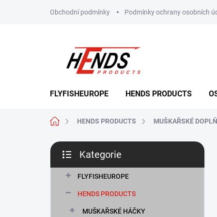
Přejít
Obchodní podmínky
Podmínky ochrany osobních ú
na
obsah
FLYFISHEUROPE
HENDS PRODUCTS
O
Domů
HENDS PRODUCTS
MUŠKAŘSKÉ DOPL
P
Kategorie
o
Přeskočit
s
kategorie
t
FLYFISHEUROPE
r
HENDS PRODUCTS
a
n
MUŠKAŘSKÉ HÁČKY