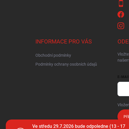
INFORMACE PRO VÁS
ODE
Vložte
Obchodní podmínky
našem
Podmínky ochrany osobních údajů
E-MAI
Vložen
Při
Ve středu 29.7.2026 bude odpoledne (13 - 17