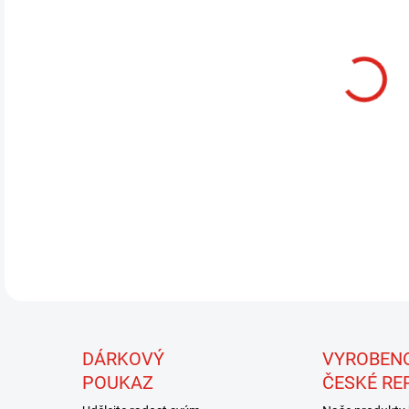
13.
MOŽ
Angl
knih
muše
kata
DETA
DÁRKOVÝ
VYROBEN
POUKAZ
ČESKÉ RE