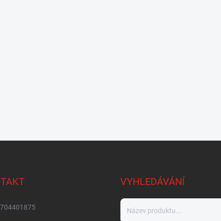
TAKT
VYHLEDÁVÁNÍ
704401875