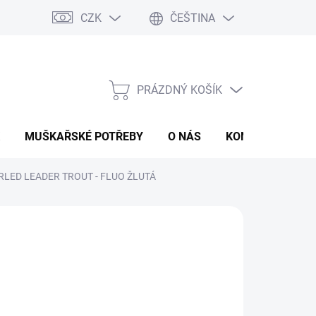
CZK
ČEŠTINA
PRÁZDNÝ KOŠÍK
NÁKUPNÍ
KOŠÍK
MUŠKAŘSKÉ POTŘEBY
O NÁS
KONTAKTY
P
RLED LEADER TROUT - FLUO ŽLUTÁ
d
100 Kč
ná
LTE VARIANTU
:
KA