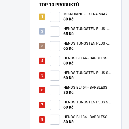
TOP 10 PRODUKTŮ
MIKRORING - EXTRA MALÝ
80 Kč
1,6 x 1,3 mm - 5 KS XXS
HENDS TUNGSTEN PLUS -
65 Kč
RŮŽOVÉ ZLATO TPPG
HENDS TUNGSTEN PLUS -
RŮŽOVÁ ANODIZOVANÁ
65 Kč
TPAP - UV SENZITIVE
HENDS BL144 - BARBLESS
80 Kč
HENDS TUNGSTEN PLUS S
MALOU DRÁŽKOU -
60 Kč
STŘÍBRNÁ TPS
HENDS BL454 - BARBLESS
80 Kč
HENDS TUNGSTEN PLUS S
MALOU DRÁŽKOU - MĚDĚNÝ
60 Kč
TPC
HENDS BL134 - BARBLESS
80 Kč