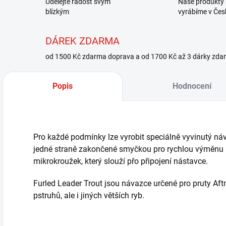
Udělejte radost svým
Naše produkty 
blízkým
vyrábíme v Čes
DÁREK ZDARMA
od 1500 Kč zdarma doprava a od 1700 Kč až 3 dárky zda
Popis
Hodnocení
Pro každé podmínky lze vyrobit speciálně vyvinutý ná
jedné straně zakončené smyčkou pro rychlou výměnu n
mikrokroužek, který slouží přo připojení nástavce.
Furled Leader Trout jsou návazce určené pro pruty Af
pstruhů, ale i jiných větších ryb.