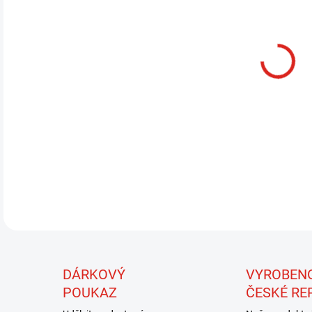
MŮŽ
MOŽ
Ručn
Výho
tvar
DETA
DÁRKOVÝ
VYROBEN
POUKAZ
ČESKÉ RE