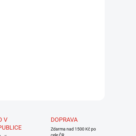
EME DORUČIT DO:
ZVOLTE VARIANTU
NOSTI DORUČENÍ
−
+
Přidat do košíku
ě vyrobené splétané návazce z nylonového monofilu.
dou těchto návazců je především to, že nemají žádnou
ovou paměť.
ILNÍ INFORMACE
ZEPTAT SE
HLÍDAT
O V
DOPRAVA
PUBLICE
Zdarma nad 1500 Kč po
cele ČR