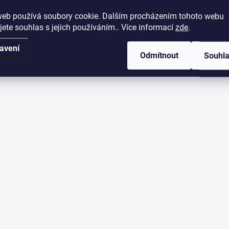
web používá soubory cookie. Dalším procházením tohoto webu
jete souhlas s jejich používáním.. Více informací
zde
.
avení
Odmítnout
Souhl