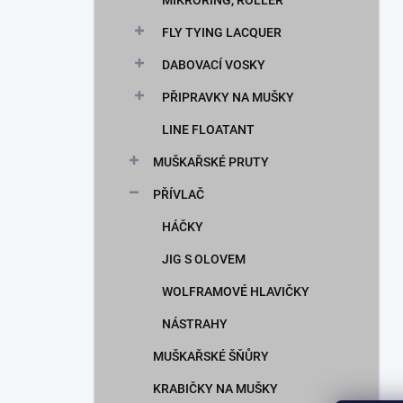
MIKRORING, ROLLER
FLY TYING LACQUER
DABOVACÍ VOSKY
PŘIPRAVKY NA MUŠKY
LINE FLOATANT
MUŠKAŘSKÉ PRUTY
PŘÍVLAČ
HÁČKY
JIG S OLOVEM
WOLFRAMOVÉ HLAVIČKY
NÁSTRAHY
MUŠKAŘSKÉ ŠŇŮRY
KRABIČKY NA MUŠKY