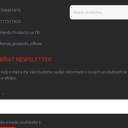
704401875
777571923
Hends Products na FB
hends_products_official
BÍRAT NEWSLETTER
 svůj e-mail a my vám budeme zasílat informace o nových produktech na
 e-shopu.
L
ím e-mailu souhlasíte s
podmínkami ochrany osobních údajů