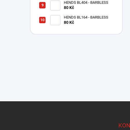
HENDS BL404 - BARBLESS
80 Kč
HENDS BL164 - BARBLESS
80 Kč
Z
á
p
a
KON
t