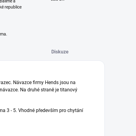
balíme a
ké republice
rma.
Diskuze
vazec. Návazce firmy Hends jsou na
ávazce. Na druhé straně je titanový
tma 3 - 5. Vhodné především pro chytání