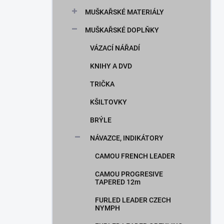
n
MUŠKAŘSKÉ MATERIÁLY
í
p
MUŠKAŘSKÉ DOPLŇKY
a
n
VÁZACÍ NÁŘADÍ
e
KNIHY A DVD
l
TRIČKA
KŠILTOVKY
BRÝLE
NÁVAZCE, INDIKÁTORY
CAMOU FRENCH LEADER
CAMOU PROGRESIVE
TAPERED 12m
FURLED LEADER CZECH
NYMPH