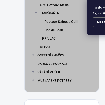
LIMITOVANÁ SERIE
Tento 
vyjadřu
MUŠKAŘENÍ
Peacock Stripped Quill
Nast
Coq de Leon
PŘÍVLAČ
MUŠKY
OSTATNÍ ZNAČKY
DÁRKOVÉ POUKAZY
VÁZÁNÍ MUŠEK
MUŠKAŘSKÉ POTŘEBY