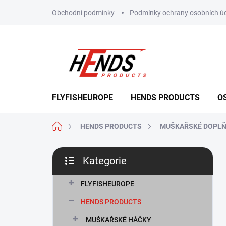
Přejít
Obchodní podmínky
Podmínky ochrany osobních ú
na
obsah
FLYFISHEUROPE
HENDS PRODUCTS
O
Domů
HENDS PRODUCTS
MUŠKAŘSKÉ DOPL
P
Kategorie
o
Přeskočit
s
kategorie
t
FLYFISHEUROPE
r
HENDS PRODUCTS
a
n
MUŠKAŘSKÉ HÁČKY