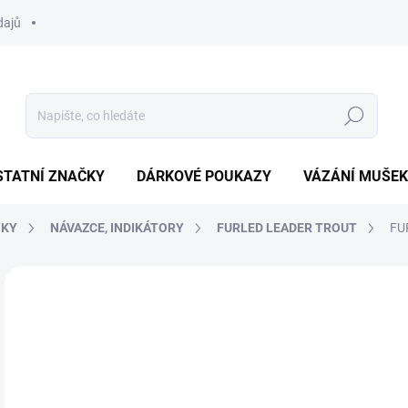
dajů
Hledat
STATNÍ ZNAČKY
DÁRKOVÉ POUKAZY
VÁZÁNÍ MUŠEK
ŇKY
NÁVAZCE, INDIKÁTORY
FURLED LEADER TROUT
FU
Neohodnoceno
Podrobnosti hodnocení
ZNAČKA:
HENDS
o
Měr
ZVO
cena
DÉL