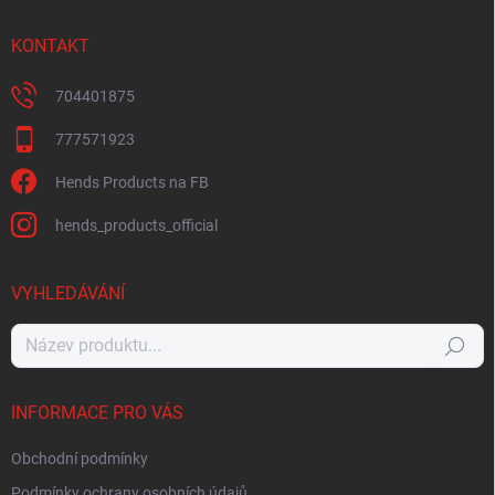
KONTAKT
704401875
777571923
Hends Products na FB
hends_products_official
VYHLEDÁVÁNÍ
Hledat
INFORMACE PRO VÁS
Obchodní podmínky
Podmínky ochrany osobních údajů