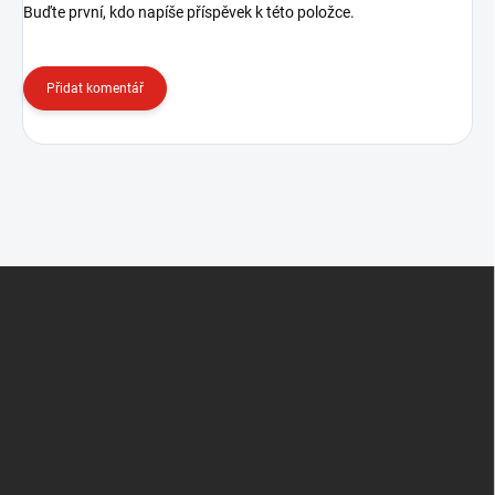
Buďte první, kdo napíše příspěvek k této položce.
Přidat komentář
Z
á
p
a
t
í