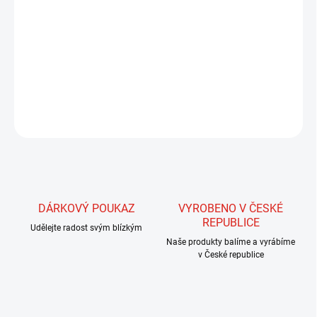
Gleamy dubbing je syntetický materiál připomínající svou
strukturou dubbing tuleně. Jedná se tedy o hrubší, sklovitý
materiál, vhodný pro vázání spíše větších mušek, streamerů,
krevet apod.
ZEPTAT SE
HLÍDAT
DÁRKOVÝ POUKAZ
VYROBENO V ČESKÉ
REPUBLICE
Udělejte radost svým blízkým
Naše produkty balíme a vyrábíme
v České republice