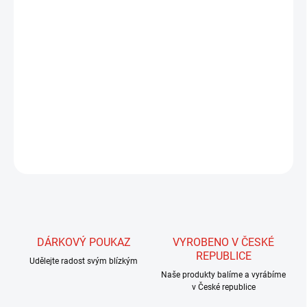
Tento typ dubbingu je nejen velmi zajímavý pro ryby, ale velmi
dobře se s ním pracuje. Pomocí tohoto dubbingu vyrobíme velmi
pěkné, oku lahodící mušky, na které nachytáme spoustu pěkných
úlovků. Jedná se o směs dvou vynikajících dubbingů a to Hare
dubbingu a Spestra dubbingu.
DETAILNÍ INFORMACE
ZEPTAT SE
HLÍDAT
DÁRKOVÝ POUKAZ
VYROBENO V ČESKÉ
REPUBLICE
Udělejte radost svým blízkým
Naše produkty balíme a vyrábíme
v České republice