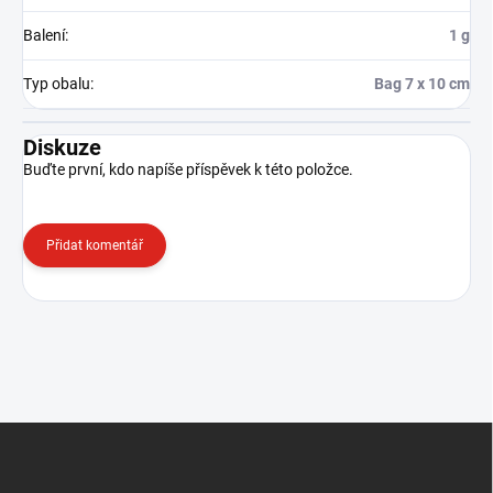
Balení
:
1 g
Typ obalu
:
Bag 7 x 10 cm
Diskuze
Buďte první, kdo napíše příspěvek k této položce.
Přidat komentář
Z
á
p