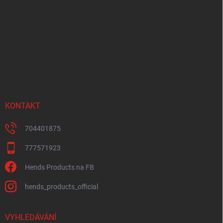
p
a
t
í
KONTAKT
704401875
777571923
Hends Products na FB
hends_products_official
VYHLEDÁVÁNÍ