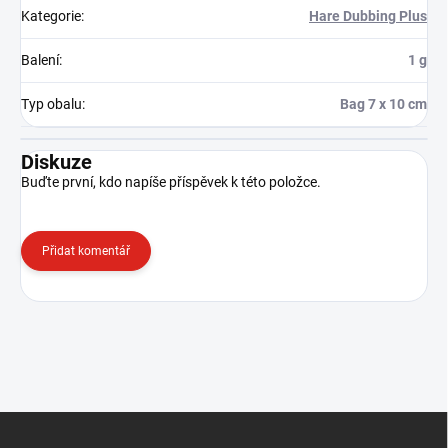
Kategorie
:
Hare Dubbing Plus
Balení
:
1 g
Typ obalu
:
Bag 7 x 10 cm
Diskuze
Buďte první, kdo napíše příspěvek k této položce.
Přidat komentář
Z
á