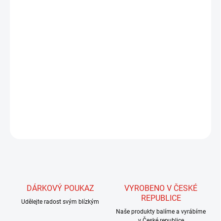
−
+
Přidat do košíku
Tento typ dubbingu je nejen velmi zajímavý pro ryby, ale velmi
dobře se s ním pracuje. Pomocí tohoto dubbingu vyrobíme velmi
pěkné, oku lahodící mušky, na které nachytáme spoustu pěkných
úlovků. Jedná se o směs dvou vynikajících dubbingů a to Hare
dubbingu a Spestra dubbingu.
DETAILNÍ INFORMACE
ZEPTAT SE
HLÍDAT
DÁRKOVÝ POUKAZ
VYROBENO V ČESKÉ
REPUBLICE
Udělejte radost svým blízkým
Naše produkty balíme a vyrábíme
v České republice