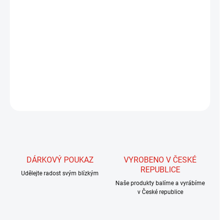
−
+
Přidat do košíku
Model 300 - velmi pevný háček, který nezklame ani při ulovení
kapitální ryby. Je určen především pro vázání mokrých mušek.
Barva Bronz
ZEPTAT SE
HLÍDAT
DÁRKOVÝ POUKAZ
VYROBENO V ČESKÉ
REPUBLICE
Udělejte radost svým blízkým
Naše produkty balíme a vyrábíme
v České republice