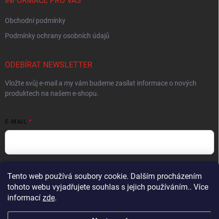
INFORMACE PRO VÁS
Obchodní podmínky
Podmínky ochrany osobních údajů
ODEBÍRAT NEWSLETTER
Vložte svůj e-mail a my vám budeme zasílat informace o nových
produktech na našem e-shopu.
E-MAIL
Vložením e-mailu souhlasíte s
podmínkami ochrany osobních údajů
Tento web používá soubory cookie. Dalším procházením
tohoto webu vyjadřujete souhlas s jejich používáním.. Více
Přihlásit se
informací
zde
.