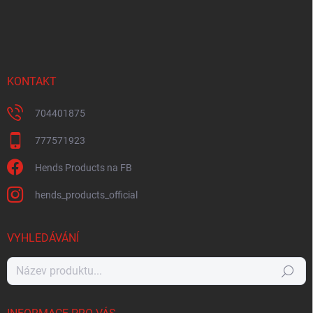
KONTAKT
704401875
777571923
Hends Products na FB
hends_products_official
VYHLEDÁVÁNÍ
Hledat