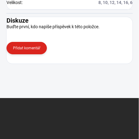
Velikost
:
8, 10, 12, 14, 16, 6
Diskuze
Buďte první, kdo napíše příspěvek k této položce.
Přidat komentář
Z
á
p
a
t
í