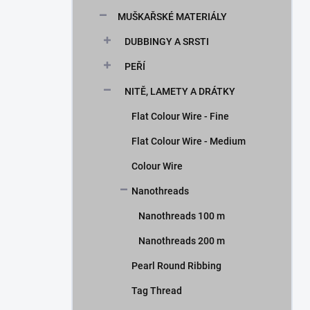
n
MUŠKAŘSKÉ MATERIÁLY
í
p
DUBBINGY A SRSTI
a
n
PEŘÍ
e
NITĚ, LAMETY A DRÁTKY
l
Flat Colour Wire - Fine
Flat Colour Wire - Medium
Colour Wire
Nanothreads
Nanothreads 100 m
Nanothreads 200 m
Pearl Round Ribbing
Tag Thread