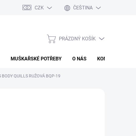
CZK
ČEŠTINA
PRÁZDNÝ KOŠÍK
NÁKUPNÍ
KOŠÍK
MUŠKAŘSKÉ POTŘEBY
O NÁS
KONTAKTY
P
 BODY QUILLS RUŽOVÁ BQP-19
 Kč
ná
LADEM
:
EME DORUČIT