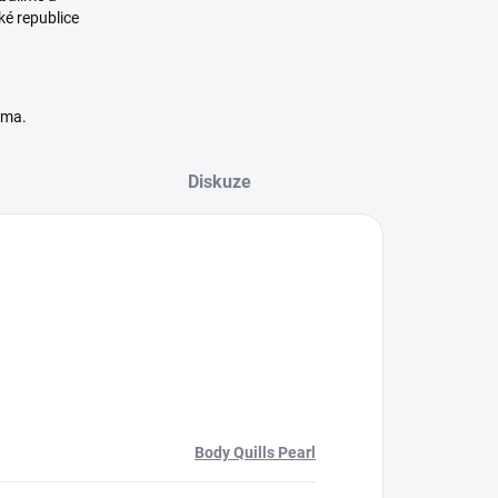
ké republice
rma.
Diskuze
Body Quills Pearl