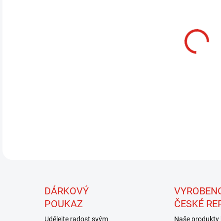
12.
MOŽ
Unik
nau
nádh
práv
před
DÁRKOVÝ
VYROBEN
POUKAZ
ČESKÉ RE
Udělejte radost svým
Naše produkty 