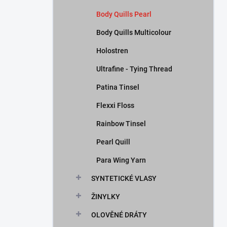
Body Quills Pearl
Body Quills Multicolour
Holostren
Ultrafine - Tying Thread
Patina Tinsel
Flexxi Floss
Rainbow Tinsel
Pearl Quill
Para Wing Yarn
SYNTETICKÉ VLASY
ŽINYLKY
OLOVĚNÉ DRÁTY