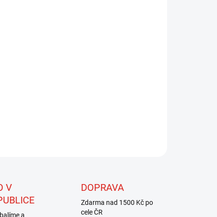
8.2026
NOSTI DORUČENÍ
−
+
Přidat do košíku
átní materiál pro zhotovení tělíček mušek. Pokud se
číme správně s Body Quillem pracovat, získáme
erné, velmi jemné, oku lahodící mušky s tělíčkem
ě tak průsvitným, jak si to muškaři vždy
stavovali.
ZEPTAT SE
HLÍDAT
O V
DOPRAVA
PUBLICE
Zdarma nad 1500 Kč po
cele ČR
balíme a