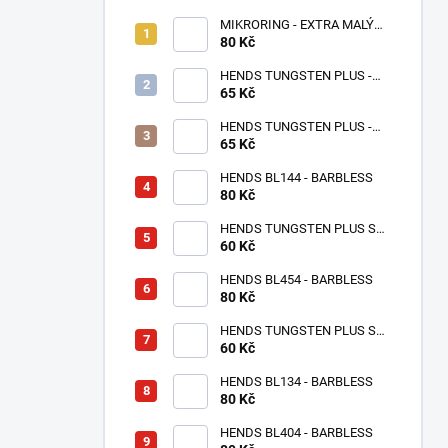
MIKRORING - EXTRA MALÝ
80 Kč
1,6 x 1,3 mm - 5 KS XXS
HENDS TUNGSTEN PLUS -
65 Kč
RŮŽOVÉ ZLATO TPPG
HENDS TUNGSTEN PLUS -
RŮŽOVÁ ANODIZOVANÁ
65 Kč
TPAP - UV SENZITIVE
HENDS BL144 - BARBLESS
80 Kč
HENDS TUNGSTEN PLUS S
MALOU DRÁŽKOU -
60 Kč
STŘÍBRNÁ TPS
HENDS BL454 - BARBLESS
80 Kč
HENDS TUNGSTEN PLUS S
MALOU DRÁŽKOU - MĚDĚNÝ
60 Kč
TPC
HENDS BL134 - BARBLESS
80 Kč
HENDS BL404 - BARBLESS