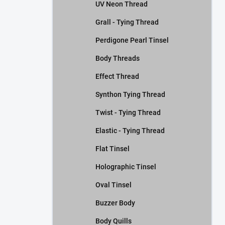
UV Neon Thread
Grall - Tying Thread
Perdigone Pearl Tinsel
Body Threads
Effect Thread
Synthon Tying Thread
Twist - Tying Thread
Elastic - Tying Thread
Flat Tinsel
Holographic Tinsel
Oval Tinsel
Buzzer Body
Body Quills