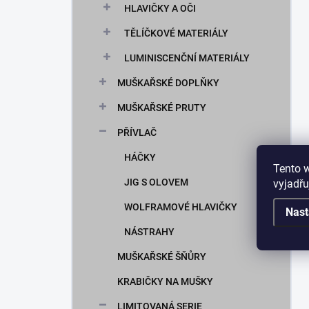
HLAVIČKY A OČI
TĚLÍČKOVÉ MATERIÁLY
LUMINISCENČNÍ MATERIÁLY
MUŠKAŘSKÉ DOPLŇKY
MUŠKAŘSKÉ PRUTY
PŘÍVLAČ
HÁČKY
Tento 
JIG S OLOVEM
vyjadřu
WOLFRAMOVÉ HLAVIČKY
Nast
NÁSTRAHY
MUŠKAŘSKÉ ŠŇŮRY
KRABIČKY NA MUŠKY
LIMITOVANÁ SERIE