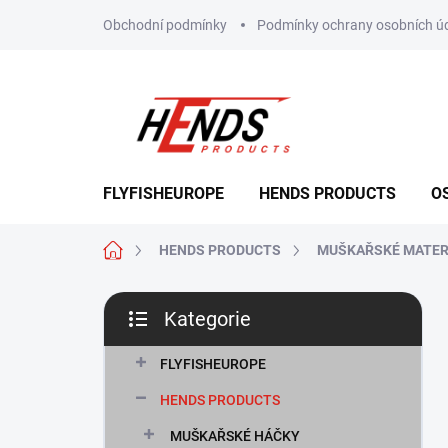
Přejít
Obchodní podmínky
Podmínky ochrany osobních ú
na
obsah
FLYFISHEUROPE
HENDS PRODUCTS
O
Domů
HENDS PRODUCTS
MUŠKAŘSKÉ MATER
P
Kategorie
o
Přeskočit
s
kategorie
t
FLYFISHEUROPE
r
HENDS PRODUCTS
a
n
MUŠKAŘSKÉ HÁČKY