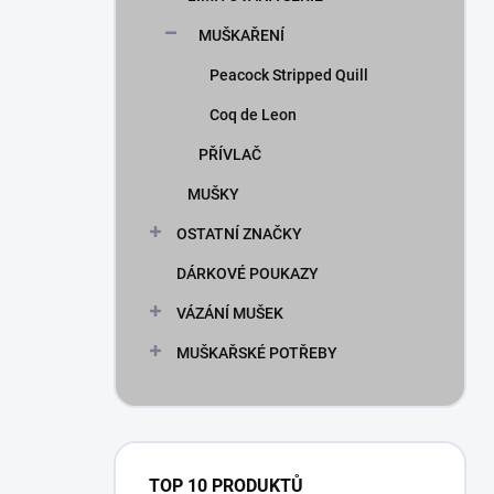
MUŠKAŘENÍ
Peacock Stripped Quill
Coq de Leon
PŘÍVLAČ
MUŠKY
OSTATNÍ ZNAČKY
DÁRKOVÉ POUKAZY
VÁZÁNÍ MUŠEK
MUŠKAŘSKÉ POTŘEBY
TOP 10 PRODUKTŮ