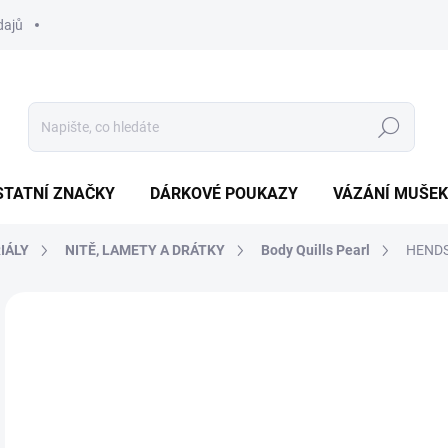
dajů
Hledat
STATNÍ ZNAČKY
DÁRKOVÉ POUKAZY
VÁZÁNÍ MUŠEK
IÁLY
NITĚ, LAMETY A DRÁTKY
Body Quills Pearl
HENDS
Neohodnoceno
Podrobnosti hodnocení
ZNAČKA:
HENDS
40
Měr
SK
cena
MŮŽ
DO: