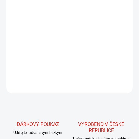
13.8.2026
MOŽNOSTI
DORUČENÍ
−
+
Přidat do košíku
Unikátní materiál pro zhotovení tělíček mušek. Pokud se naučíme
správně s Body Quillem pracovat, získáme nádherné, velmi jemné,
oku lahodící mušky s tělíčkem právě tak průsvitným, jak si to
muškaři vždy představovali.
ZEPTAT SE
HLÍDAT
DÁRKOVÝ POUKAZ
VYROBENO V ČESKÉ
REPUBLICE
Udělejte radost svým blízkým