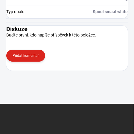
Typ obalu
:
Spool smaal white
Diskuze
Buďte první, kdo napíše příspěvek k této položce.
Přidat komentář
Z
á
p
a
t