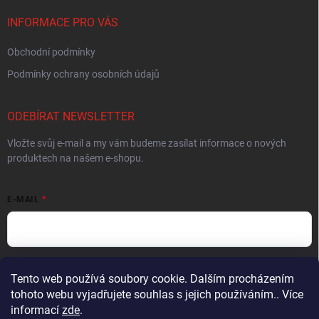
INFORMACE PRO VÁS
Obchodní podmínky
Podmínky ochrany osobních údajů
ODEBÍRAT NEWSLETTER
Vložte svůj e-mail a my vám budeme zasílat informace o nových
produktech na našem e-shopu.
E-MAIL
Vložením e-mailu souhlasíte s
podmínkami ochrany osobních údajů
Tento web používá soubory cookie. Dalším procházením
tohoto webu vyjadřujete souhlas s jejich používáním.. Více
Přihlásit se
informací
zde
.