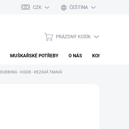
CZK
ČEŠTINA
PRÁZDNÝ KOŠÍK
NÁKUPNÍ
KOŠÍK
MUŠKAŘSKÉ POTŘEBY
O NÁS
KONTAKTY
P
DUBBING - KID08 - REZAVÁ TMAVÁ
 Kč
ná
LADEM
:
EME DORUČIT