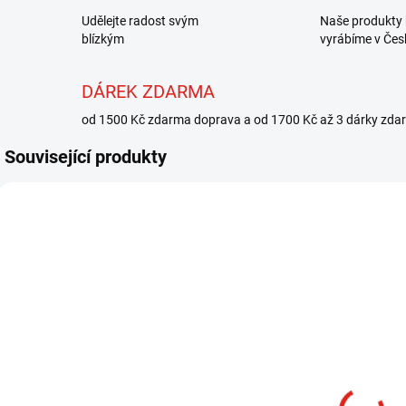
Udělejte radost svým
Naše produkty 
blízkým
vyrábíme v Čes
DÁREK ZDARMA
od 1500 Kč zdarma doprava a od 1700 Kč až 3 dárky zda
Související produkty
DW-02/1120
SKLADEM
(>5 KS)
DUBBING WAX
- SV. HNĚDÝ