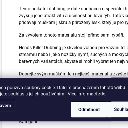
Tento unikátní dubbing je dále obohacen o speciální ho
zvyšují jeho atraktivitu a účinnost při lovu ryb. Tato v
přidávají muškám jiskru a přirozený lesk, který je pro r
Za vývojem tohoto materiálu stojí přímo sami rybáři.
Hends Killer Dubbing je skvělou volbou pro vázání těl
streamru nebo i jako nožičky nymf, suchých a mokrých
barevných variantách, abyste si mohli vybrat ten nejv
Dopřejte svým muškám ten nejlepší materiál a zvýšte t
Dubbing.
web používá soubory cookie. Dalším procházením tohoto webu
jete souhlas s jejich používáním.. Více informací
zde
.
Doplňkové parametry
avení
Odmítnout
Souhl
Kategorie
: