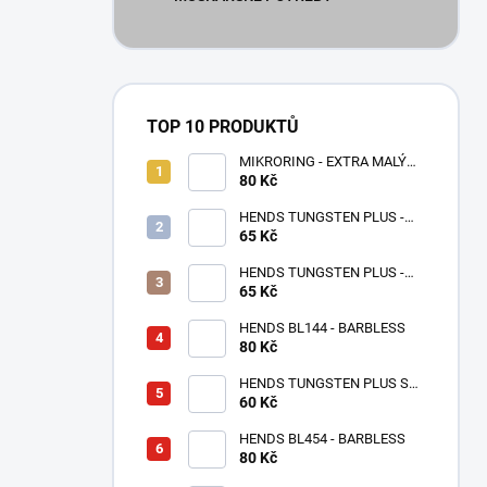
TOP 10 PRODUKTŮ
MIKRORING - EXTRA MALÝ
80 Kč
1,6 x 1,3 mm - 5 KS XXS
HENDS TUNGSTEN PLUS -
65 Kč
RŮŽOVÉ ZLATO TPPG
HENDS TUNGSTEN PLUS -
RŮŽOVÁ ANODIZOVANÁ
65 Kč
TPAP - UV SENZITIVE
HENDS BL144 - BARBLESS
80 Kč
HENDS TUNGSTEN PLUS S
MALOU DRÁŽKOU -
60 Kč
STŘÍBRNÁ TPS
HENDS BL454 - BARBLESS
80 Kč