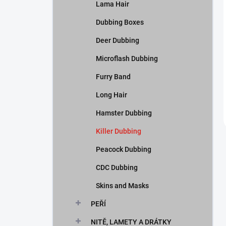
Lama Hair
Dubbing Boxes
Deer Dubbing
Microflash Dubbing
Furry Band
Long Hair
Hamster Dubbing
Killer Dubbing
Peacock Dubbing
CDC Dubbing
Skins and Masks
PEŘÍ
NITĚ, LAMETY A DRÁTKY