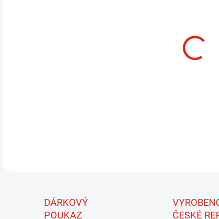
13.
MOŽ
Hend
Jedn
zají
irid
efek
DETA
DÁRKOVÝ
VYROBEN
POUKAZ
ČESKÉ RE