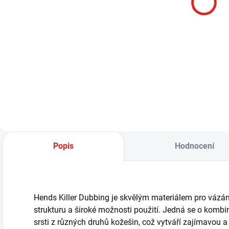
80 Kč
Do košíku
HENDS DUBBING
WAX je speciální
vosk určený pro
vázání mušek, který
usnadňuje práci s
dubbingem.
Aplikace vosku na
nit nebo přímo na
prsty umožňuje
Popis
Hodnocení
snadné a pevné
uchycení...
Hends Killer Dubbing je skvělým materiálem pro vázání
strukturu a široké možnosti použití. Jedná se o komb
srsti z různých druhů kožešin, což vytváří zajímavou a