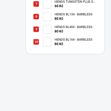
HENDS TUNGSTEN PLUS S
MALOU DRÁŽKOU - MĚDĚNÝ
60 Kč
TPC
HENDS BL134 - BARBLESS
80 Kč
HENDS BL404 - BARBLESS
80 Kč
HENDS BL164 - BARBLESS
80 Kč