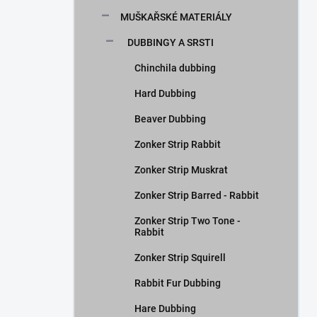
n
MUŠKAŘSKÉ MATERIÁLY
í
p
DUBBINGY A SRSTI
a
n
Chinchila dubbing
e
Hard Dubbing
l
Beaver Dubbing
Zonker Strip Rabbit
Zonker Strip Muskrat
Zonker Strip Barred - Rabbit
Zonker Strip Two Tone -
Rabbit
Zonker Strip Squirell
Rabbit Fur Dubbing
Hare Dubbing