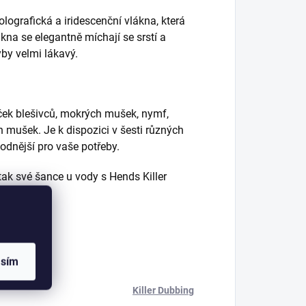
lografická a iridescenční vlákna, která
lákna se elegantně míchají se srstí a
yby velmi lákavý.
íček blešivců, mokrých mušek, nymf,
 mušek. Je k dispozici v šesti různých
hodnější
pro vaše potřeby.
ak své šance u vody s Hends Killer
asím
Killer Dubbing