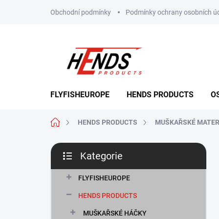
Přejít
Obchodní podmínky
Podmínky ochrany osobních ú
na
obsah
FLYFISHEUROPE
HENDS PRODUCTS
O
Domů
HENDS PRODUCTS
MUŠKAŘSKÉ MATER
P
Kategorie
o
Přeskočit
s
kategorie
t
FLYFISHEUROPE
r
HENDS PRODUCTS
a
n
MUŠKAŘSKÉ HÁČKY