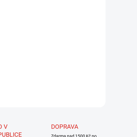
8.2026
NOSTI DORUČENÍ
−
+
Přidat do košíku
s Killer Dubbing přináší materiál s fascinující strukturou.
á se o směs srsti z různých druhů kožešin, která vytváří
mavou texturu. Tento unikátní materiál je dále obohacen o
escenční a holografická vlákna, která zajistí maximální
tivitu vašich mušek.
ILNÍ INFORMACE
ZEPTAT SE
HLÍDAT
O V
DOPRAVA
PUBLICE
Zdarma nad 1500 Kč po