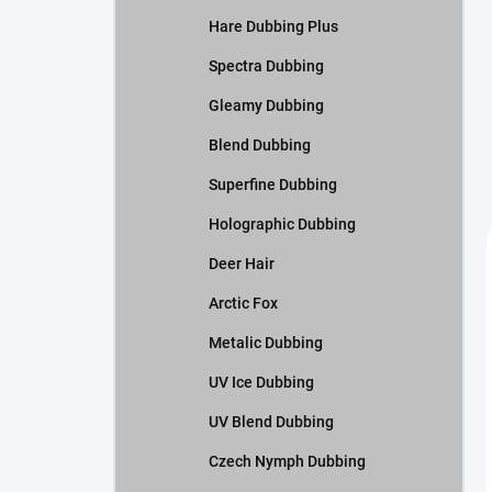
Hare Dubbing Plus
Spectra Dubbing
Gleamy Dubbing
Blend Dubbing
Superfine Dubbing
Holographic Dubbing
Deer Hair
Arctic Fox
Metalic Dubbing
UV Ice Dubbing
UV Blend Dubbing
Czech Nymph Dubbing