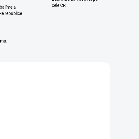
cele ČR
balíme a
ké republice
rma.