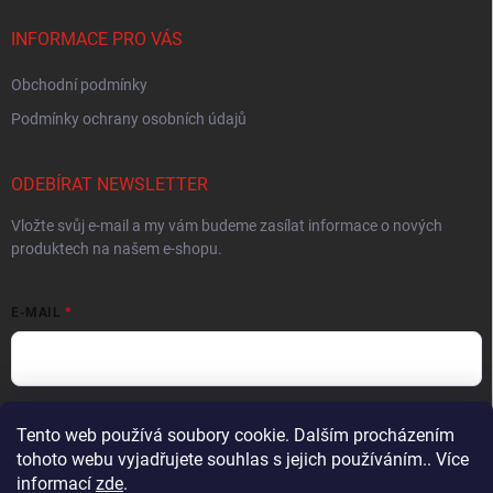
INFORMACE PRO VÁS
Obchodní podmínky
Podmínky ochrany osobních údajů
ODEBÍRAT NEWSLETTER
Vložte svůj e-mail a my vám budeme zasílat informace o nových
produktech na našem e-shopu.
E-MAIL
Vložením e-mailu souhlasíte s
podmínkami ochrany osobních údajů
Tento web používá soubory cookie. Dalším procházením
tohoto webu vyjadřujete souhlas s jejich používáním.. Více
Přihlásit se
informací
zde
.