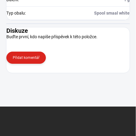
Typ obalu
:
Spool smaal white
Diskuze
Buďte první, kdo napíše příspěvek k této položce.
Přidat komentář
Z
á
p
a