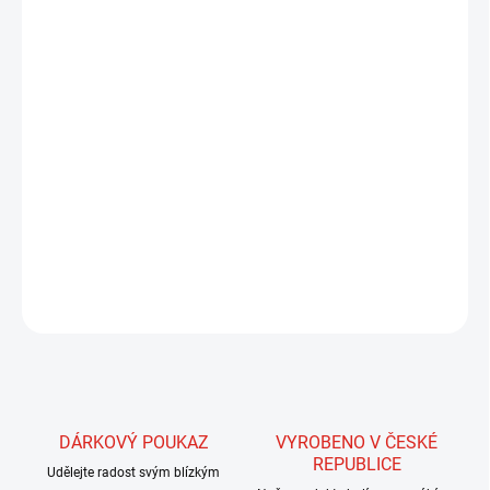
13.8.2026
MOŽNOSTI
DORUČENÍ
−
+
Přidat do košíku
Velmi kvalitní produkt, který se oproti podobným vyznačuje
vysokou pevností a mnoha nádhernými barvami. Skvělé uplatnění
najdou především při vázání pakomárů, nymf všech druhů,
suchých a mokrých mušek atd.
ZEPTAT SE
HLÍDAT
DÁRKOVÝ POUKAZ
VYROBENO V ČESKÉ
REPUBLICE
Udělejte radost svým blízkým