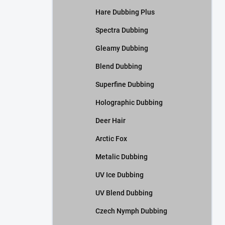
Hare Dubbing Plus
Spectra Dubbing
Gleamy Dubbing
Blend Dubbing
Superfine Dubbing
Holographic Dubbing
Deer Hair
Arctic Fox
Metalic Dubbing
UV Ice Dubbing
UV Blend Dubbing
Czech Nymph Dubbing