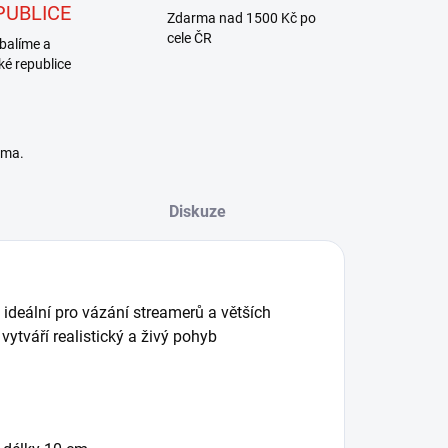
PUBLICE
Zdarma nad 1500 Kč po
cele ČR
balíme a
ké republice
rma.
Diskuze
e ideální pro vázání streamerů a větších
ytváří realistický a živý pohyb