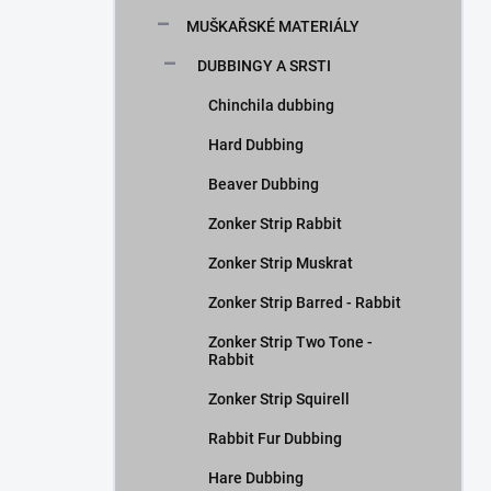
n
MUŠKAŘSKÉ MATERIÁLY
í
p
DUBBINGY A SRSTI
a
n
Chinchila dubbing
e
Hard Dubbing
l
Beaver Dubbing
Zonker Strip Rabbit
Zonker Strip Muskrat
Zonker Strip Barred - Rabbit
Zonker Strip Two Tone -
Rabbit
Zonker Strip Squirell
Rabbit Fur Dubbing
Hare Dubbing