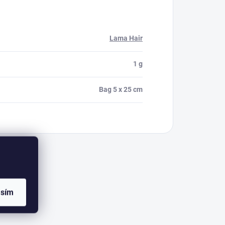
Lama Hair
1 g
Bag 5 x 25 cm
asím