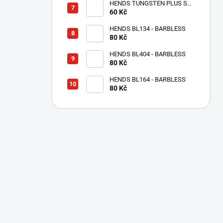
HENDS TUNGSTEN PLUS S
MALOU DRÁŽKOU - MĚDĚNÝ
60 Kč
TPC
HENDS BL134 - BARBLESS
80 Kč
HENDS BL404 - BARBLESS
80 Kč
HENDS BL164 - BARBLESS
80 Kč