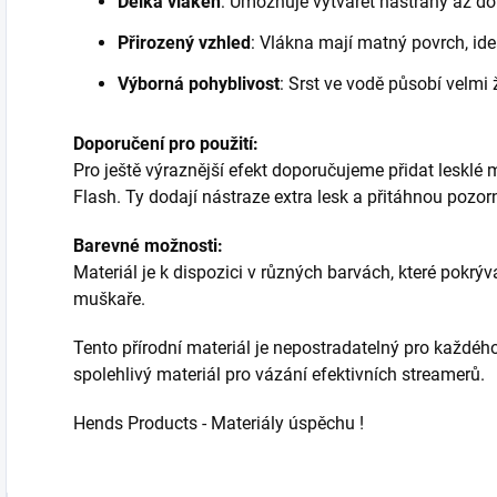
Délka vláken
: Umožňuje vytvářet nástrahy až do
Přirozený vzhled
: Vlákna mají matný povrch, ideá
Výborná pohyblivost
: Srst ve vodě působí velmi 
Doporučení pro použití:
Pro ještě výraznější efekt doporučujeme přidat lesklé m
Flash. Ty dodají nástraze extra lesk a přitáhnou pozor
Barevné možnosti:
Materiál je k dispozici v různých barvách, které pokrý
muškaře.
Tento přírodní materiál je nepostradatelný pro každého
spolehlivý materiál pro vázání efektivních streamerů.
Hends Products - Materiály úspěchu !