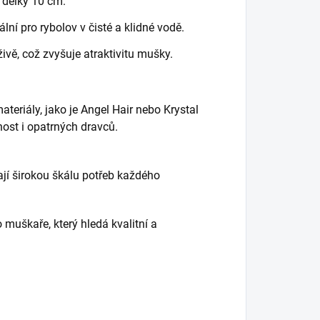
 délky 10 cm.
lní pro rybolov v čisté a klidné vodě.
živě, což zvyšuje atraktivitu mušky.
ateriály, jako je Angel Hair nebo Krystal
nost i opatrných dravců.
vají širokou škálu potřeb každého
 muškaře, který hledá kvalitní a