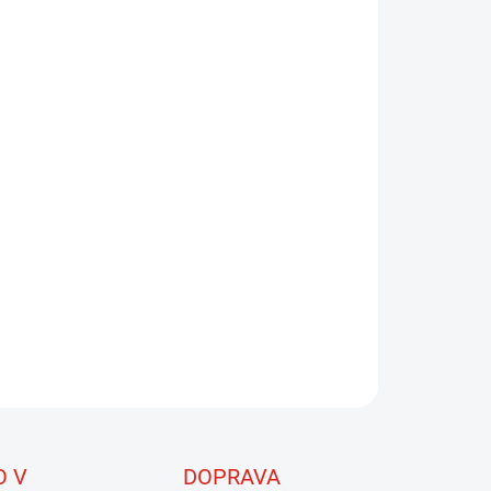
8.2026
NOSTI DORUČENÍ
−
+
Přidat do košíku
s Lama Hair je skvělý přírodní materiál, ideální pro vázání
amerů. Vlákna umožňují vytvářet nástrahy až do délky 10
které jsou ve vodě měkké a vláčné, což jim dodává živý
b. Materiál má matný vzhled, takže je vhodné přidat pár
lých vláken, jako je Hends Angel Hair nebo Hends Krystal
, pro zvýšení atraktivity.
ILNÍ INFORMACE
ZEPTAT SE
HLÍDAT
O V
DOPRAVA