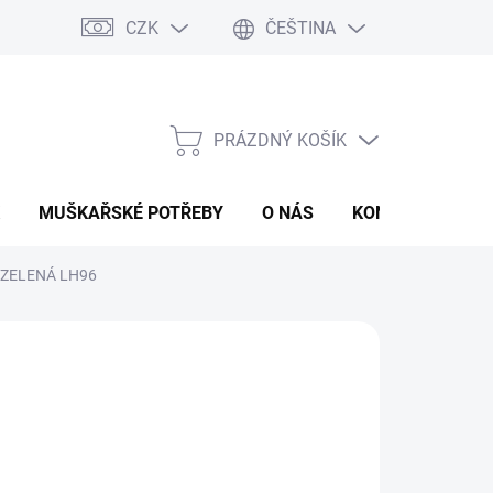
CZK
ČEŠTINA
PRÁZDNÝ KOŠÍK
NÁKUPNÍ
KOŠÍK
MUŠKAŘSKÉ POTŘEBY
O NÁS
KONTAKTY
P
 ZELENÁ LH96
 Kč
ná
LADEM
:
EME DORUČIT