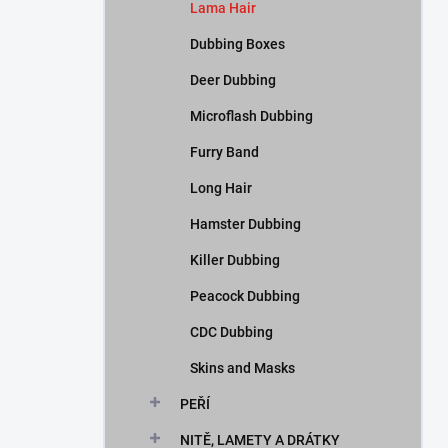
Lama Hair
Dubbing Boxes
Deer Dubbing
Microflash Dubbing
Furry Band
Long Hair
Hamster Dubbing
Killer Dubbing
Peacock Dubbing
CDC Dubbing
Skins and Masks
PEŘÍ
NITĚ, LAMETY A DRÁTKY