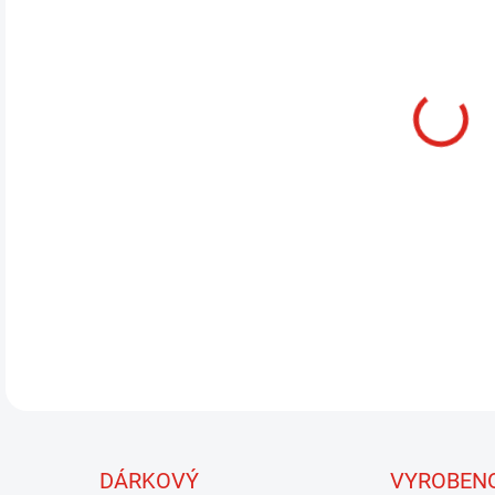
13.
MOŽ
Hend
stre
cm, 
pohy
lesk
Flash
DETA
DÁRKOVÝ
VYROBEN