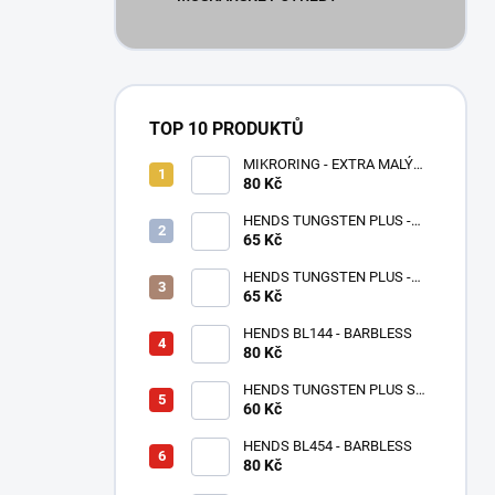
TOP 10 PRODUKTŮ
MIKRORING - EXTRA MALÝ
80 Kč
1,6 x 1,3 mm - 5 KS XXS
HENDS TUNGSTEN PLUS -
65 Kč
RŮŽOVÉ ZLATO TPPG
HENDS TUNGSTEN PLUS -
RŮŽOVÁ ANODIZOVANÁ
65 Kč
TPAP - UV SENZITIVE
HENDS BL144 - BARBLESS
80 Kč
HENDS TUNGSTEN PLUS S
MALOU DRÁŽKOU -
60 Kč
STŘÍBRNÁ TPS
HENDS BL454 - BARBLESS
80 Kč