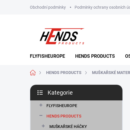
Přejít
Obchodní podmínky
Podmínky ochrany osobních ú
na
obsah
FLYFISHEUROPE
HENDS PRODUCTS
O
Domů
HENDS PRODUCTS
MUŠKAŘSKÉ MATER
P
Kategorie
o
Přeskočit
s
kategorie
t
FLYFISHEUROPE
r
HENDS PRODUCTS
a
n
MUŠKAŘSKÉ HÁČKY