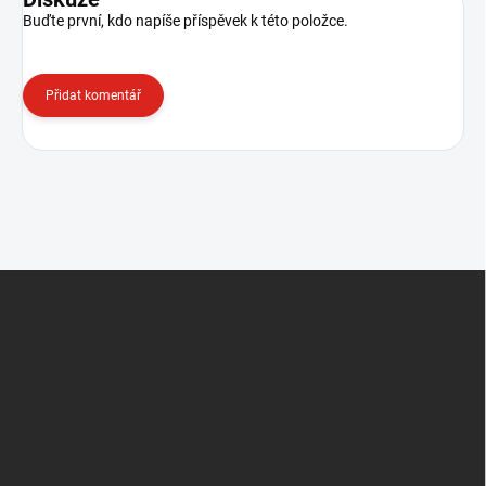
Buďte první, kdo napíše příspěvek k této položce.
Přidat komentář
Z
á
p
a
t
í