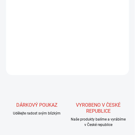
MŮŽEME DORUČIT DO:
ZVOLTE VARIANTU
MOŽNOSTI DORUČENÍ
−
+
Přidat do košíku
Pevný rybářský drát s vnitřní ocelovou konstrukcí.
DETAILNÍ INFORMACE
ZEPTAT SE
HLÍDAT
DÁRKOVÝ POUKAZ
VYROBENO V ČESKÉ
REPUBLICE
Udělejte radost svým blízkým
Naše produkty balíme a vyrábíme
v České republice