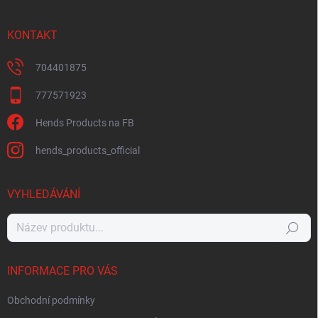
KONTAKT
704401875
777571923
Hends Products na FB
hends_products_official
VYHLEDÁVÁNÍ
Hledat
INFORMACE PRO VÁS
Obchodní podmínky