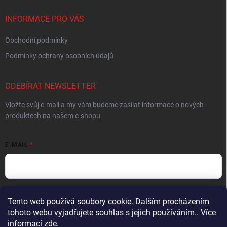
INFORMACE PRO VÁS
Obchodní podmínky
Podmínky ochrany osobních údajů
ODEBÍRAT NEWSLETTER
Vložte svůj e-mail a my vám budeme zasílat informace o nových
produktech na našem e-shopu.
E-MAIL
Vložením e-mailu souhlasíte s
podmínkami ochrany osobních údajů
Tento web používá soubory cookie. Dalším procházením
tohoto webu vyjadřujete souhlas s jejich používáním.. Více
Přihlásit se
informací
zde
.