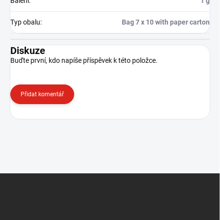
Balení
:
1 g
Typ obalu
:
Bag 7 x 10 with paper carton
Diskuze
Buďte první, kdo napíše příspěvek k této položce.
Přidat komentář
Z
á
p
a