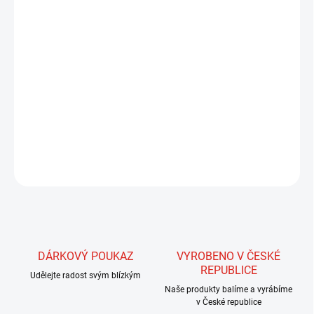
Malý titanový kroužek o průměru 1,9 mm. Pevnost kroužku je cca
12 kg. Kroužky jsou používány převážně ke zhotovení návazců
pro jezerní muškaření a nymfování. Nenahraditelné jsou pro
zhotovení návazců a štiky. Díky těmto kroužkům můžeme velmi
pevně a nenápadně spojit návazec s ocelovým lankem.
DETAILNÍ INFORMACE
ZEPTAT SE
HLÍDAT
DÁRKOVÝ POUKAZ
VYROBENO V ČESKÉ
REPUBLICE
Udělejte radost svým blízkým
Naše produkty balíme a vyrábíme
v České republice