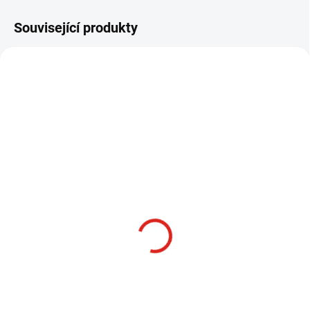
Související produkty
MOMENTÁLNĚ NEDOSTUPNÉ
SKLADEM
(>5 KS)
SCH02 - CADDISFLY
ST02 - NATURAL
MOP CASE - 3 ks v
MUSKRAT ZONKER - 2
balení
ks v balení
117 Kč
180 Kč
Detail
Detail
BALENÍ: 3 ks v balení Tento typ
BALENÍ: 2 ks v balení Velmi
mušek používáme mnoho let, ale