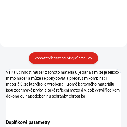
účinný, pstruhový streamer, který
vždy jsme hledali vhodný
můžeme s úspěchem použít i pro
materiál, ze kterého tento velmi
chytání dalších druhů ryb, jako
účinný typ mušky uvázat. S
okounů, jelců... Použitelný po celý
příchodem MOP žinylek se...
rok na...
Zobrazit všechny související produkty
Velká účinnost mušek z tohoto materiálu je dána tím, že je tělíčko
mimo háček a může se pohybovat a především kombinací
materiálů, ze kterého je vyrobena. Kromě barevného materiálu
jsou zde tmavé prvky a také reflexní materiály, což vytváří celkem
dokonalou napodobeninu schránky chrostíka.
Doplňkové parametry