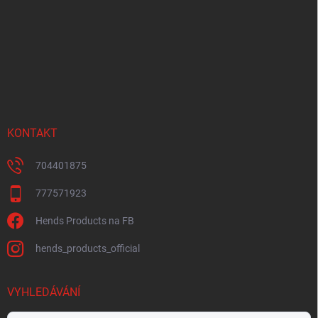
a
t
í
KONTAKT
704401875
777571923
Hends Products na FB
hends_products_official
VYHLEDÁVÁNÍ