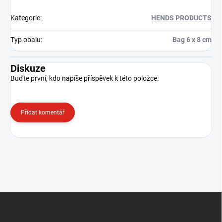
Kategorie
:
HENDS PRODUCTS
Typ obalu
:
Bag 6 x 8 cm
Diskuze
Buďte první, kdo napíše příspěvek k této položce.
Přidat komentář
Z
á
p