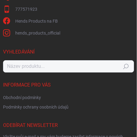
777571923
Hends Products na FB
hends_products_official
VYHLEDÁVÁNÍ
Hledat
INFORMACE PRO VÁS
Obchodní podmínky
Podmínky ochrany osobních údajů
ODEBÍRAT NEWSLETTER
Vložte svůj e-mail a my vám budeme zasílat informace o nových