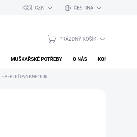
CZK
ČEŠTINA
PRÁZDNÝ KOŠÍK
NÁKUPNÍ
KOŠÍK
MUŠKAŘSKÉ POTŘEBY
O NÁS
KONTAKTY
P
L - PERLEŤOVÁ KNR1000
 Kč
ná
LADEM
(>5 KS)
:
EME DORUČIT