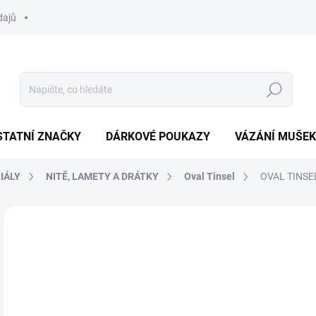
dajů
Hledat
STATNÍ ZNAČKY
DÁRKOVÉ POUKAZY
VÁZÁNÍ MUŠEK
IÁLY
NITĚ, LAMETY A DRÁTKY
Oval Tinsel
OVAL TINSE
Neohodnoceno
Podrobnosti hodnocení
ZNAČKA:
HENDS
35
Měr
SK
cena
MŮŽ
DO: