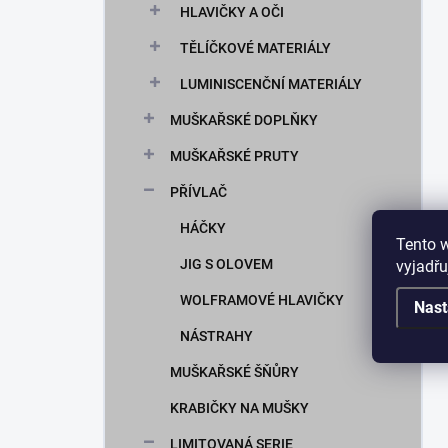
HLAVIČKY A OČI
TĚLÍČKOVÉ MATERIÁLY
LUMINISCENČNÍ MATERIÁLY
MUŠKAŘSKÉ DOPLŇKY
MUŠKAŘSKÉ PRUTY
PŘÍVLAČ
HÁČKY
Tento 
JIG S OLOVEM
vyjadřu
WOLFRAMOVÉ HLAVIČKY
Nast
NÁSTRAHY
MUŠKAŘSKÉ ŠŇŮRY
KRABIČKY NA MUŠKY
LIMITOVANÁ SERIE