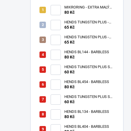
MIKRORING - EXTRA MALÝ
80 Kč
1,6 x 1,3 mm - 5 KS XXS
HENDS TUNGSTEN PLUS -
65 Kč
RŮŽOVÉ ZLATO TPPG
HENDS TUNGSTEN PLUS -
RŮŽOVÁ ANODIZOVANÁ
65 Kč
TPAP - UV SENZITIVE
HENDS BL144 - BARBLESS
80 Kč
HENDS TUNGSTEN PLUS S
MALOU DRÁŽKOU -
60 Kč
STŘÍBRNÁ TPS
HENDS BL454 - BARBLESS
80 Kč
HENDS TUNGSTEN PLUS S
MALOU DRÁŽKOU - MĚDĚNÝ
60 Kč
TPC
HENDS BL134 - BARBLESS
80 Kč
HENDS BL404 - BARBLESS