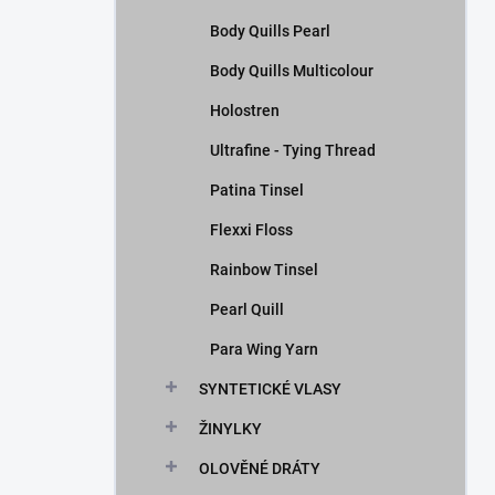
Body Quills Pearl
Body Quills Multicolour
Holostren
Ultrafine - Tying Thread
Patina Tinsel
Flexxi Floss
Rainbow Tinsel
Pearl Quill
Para Wing Yarn
SYNTETICKÉ VLASY
ŽINYLKY
OLOVĚNÉ DRÁTY