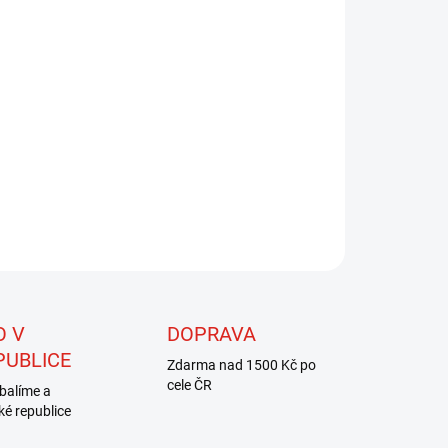
8.2026
NOSTI DORUČENÍ
−
+
Přidat do košíku
ná lameta je spředená z pokovené ploché fólie. Je určena
evším pro zhotovení kroužkování tělíček všech druhů
k. Je méně trvanlivá než Colour Wire, zato velmi lehká.
ZEPTAT SE
HLÍDAT
O V
DOPRAVA
PUBLICE
Zdarma nad 1500 Kč po
cele ČR
balíme a
ké republice