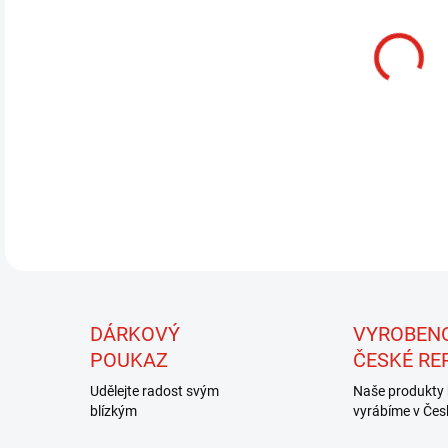
13.
MOŽ
Ovál
před
muše
DÁRKOVÝ
VYROBEN
POUKAZ
ČESKÉ RE
Udělejte radost svým
Naše produkty 
blízkým
vyrábíme v Čes