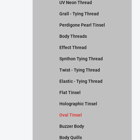
UV Neon Thread
Grall - Tying Thread
Perdigone Pearl Tinsel
Body Threads
Effect Thread
Synthon Tying Thread
Twist - Tying Thread
Elastic - Tying Thread
Flat Tinsel
Holographic Tinsel
Oval Tinsel
Buzzer Body
Body Quills