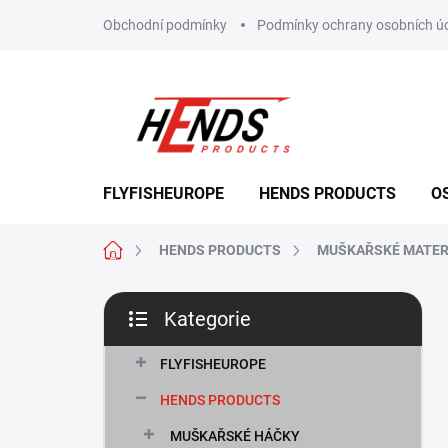
Přejít
Obchodní podmínky
Podmínky ochrany osobních ú
na
obsah
FLYFISHEUROPE
HENDS PRODUCTS
O
Domů
HENDS PRODUCTS
MUŠKAŘSKÉ MATER
P
Kategorie
o
Přeskočit
s
kategorie
t
FLYFISHEUROPE
r
HENDS PRODUCTS
a
n
MUŠKAŘSKÉ HÁČKY