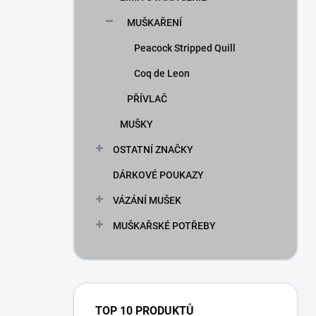
MUŠKAŘENÍ
Peacock Stripped Quill
Coq de Leon
PŘÍVLAČ
MUŠKY
OSTATNÍ ZNAČKY
DÁRKOVÉ POUKAZY
VÁZÁNÍ MUŠEK
MUŠKAŘSKÉ POTŘEBY
TOP 10 PRODUKTŮ