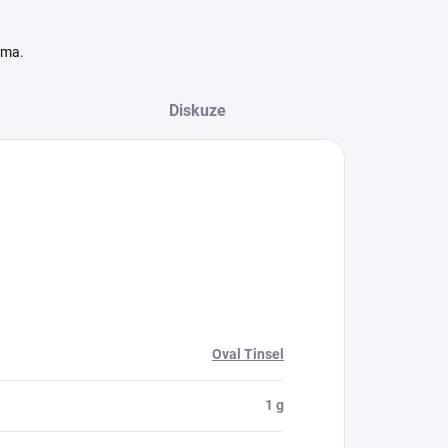
rma.
Diskuze
Oval Tinsel
1 g