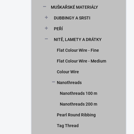
n
MUŠKAŘSKÉ MATERIÁLY
í
p
DUBBINGY A SRSTI
a
n
PEŘÍ
e
NITĚ, LAMETY A DRÁTKY
l
Flat Colour Wire - Fine
Flat Colour Wire - Medium
Colour Wire
Nanothreads
Nanothreads 100 m
Nanothreads 200 m
Pearl Round Ribbing
Tag Thread