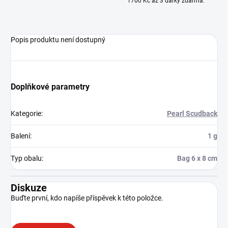
1700 Kč až 3 dárky zdarma.
Popis produktu není dostupný
Doplňkové parametry
Kategorie
:
Pearl Scudback
Balení
:
1 g
Typ obalu
:
Bag 6 x 8 cm
Diskuze
Buďte první, kdo napíše příspěvek k této položce.