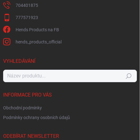
704401875
777571923
Hends Products na FB
hends_products_official
VYHLEDÁVÁNÍ
Hledat
INFORMACE PRO VÁS
Obchodní podmínky
Podmínky ochrany osobních údajů
ODEBÍRAT NEWSLETTER