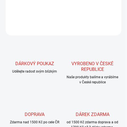
3 mm široká, iridiscenční stuha, která má několik možností využití -
hřbítky nymf, českých nymf, tělíčka streamerů.
ZEPTAT SE
HLÍDAT
DÁRKOVÝ POUKAZ
VYROBENO V ČESKÉ
REPUBLICE
Udělejte radost svým blízkým
Naše produkty balíme a vyrábíme
v České republice
DOPRAVA
DÁREK ZDARMA
Zdarma nad 1500 Kč po cele ČR
od 1500 Kč zdarma doprava a od