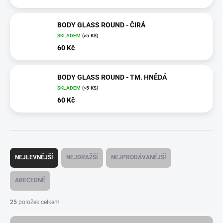
BODY GLASS ROUND - ČIRÁ
SKLADEM
(>5 KS)
60 Kč
BODY GLASS ROUND - TM. HNĚDÁ
SKLADEM
(>5 KS)
60 Kč
Ř
a
NEJLEVNĚJŠÍ
NEJDRAŽŠÍ
NEJPRODÁVANĚJŠÍ
z
e
ABECEDNĚ
n
í
25
položek celkem
p
r