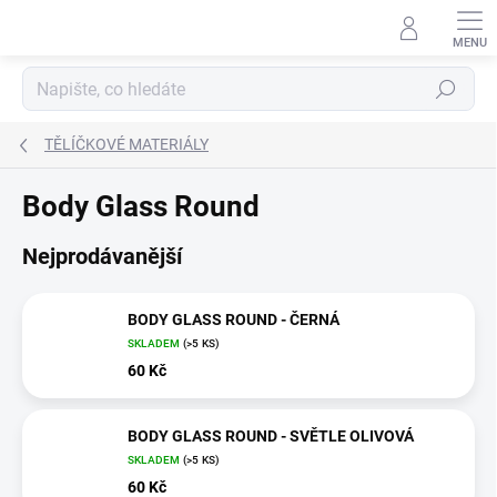
Přejít
na
obsah
Hledat
TĚLÍČKOVÉ MATERIÁLY
Body Glass Round
Nejprodávanější
BODY GLASS ROUND - ČERNÁ
SKLADEM
(>5 KS)
60 Kč
BODY GLASS ROUND - SVĚTLE OLIVOVÁ
SKLADEM
(>5 KS)
60 Kč