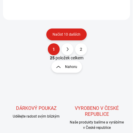
sklovitých tělíček pakomárů,
nymf jepic,...
Načíst 10 dalších
1
2
O
S
v
t
25
položek celkem
l
r
Nahoru
á
á
d
n
a
k
c
o
í
p
v
r
á
v
DÁRKOVÝ POUKAZ
VYROBENO V ČESKÉ
n
k
REPUBLICE
í
Udělejte radost svým blízkým
y
Naše produkty balíme a vyrábíme
v
v České republice
ý