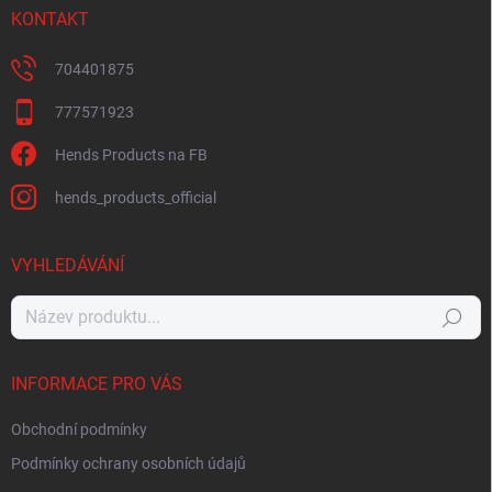
KONTAKT
704401875
777571923
Hends Products na FB
hends_products_official
VYHLEDÁVÁNÍ
Hledat
INFORMACE PRO VÁS
Obchodní podmínky
Podmínky ochrany osobních údajů