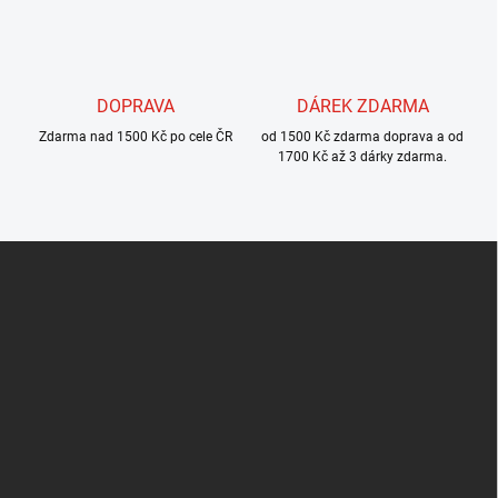
p
i
s
u
DOPRAVA
DÁREK ZDARMA
Zdarma nad 1500 Kč po cele ČR
od 1500 Kč zdarma doprava a od
1700 Kč až 3 dárky zdarma.
Z
á
p
a
t
í