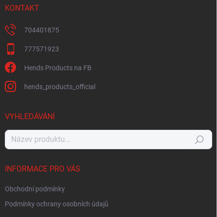
KONTAKT
704401875
777571923
Hends Products na FB
hends_products_official
VYHLEDÁVÁNÍ
Hledat
INFORMACE PRO VÁS
Obchodní podmínky
Podmínky ochrany osobních údajů