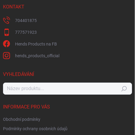
KONTAKT
704401875
777571923
Hends Products na FB
hends_products_official
VYHLEDÁVÁNÍ
Hledat
INFORMACE PRO VÁS
Obchodní podmínky
Podmínky ochrany osobních údajů