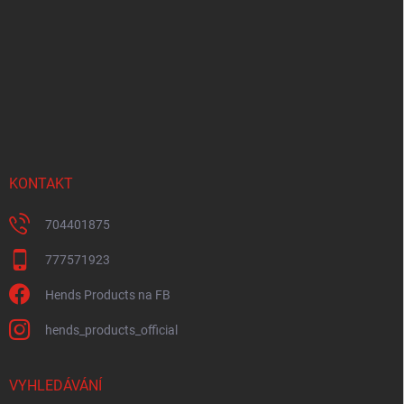
p
a
t
í
KONTAKT
704401875
777571923
Hends Products na FB
hends_products_official
VYHLEDÁVÁNÍ