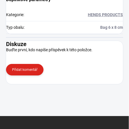
Kategorie
:
HENDS PRODUCTS
Typ obalu
:
Bag 6 x 8 cm
Diskuze
Buďte první, kdo napíše příspěvek k této položce.
Přidat komentář
Z
á