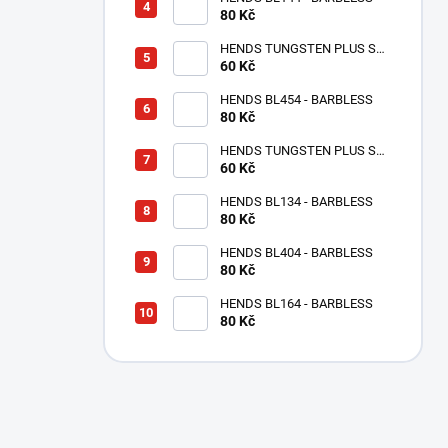
80 Kč
HENDS TUNGSTEN PLUS S
MALOU DRÁŽKOU -
60 Kč
STŘÍBRNÁ TPS
HENDS BL454 - BARBLESS
80 Kč
HENDS TUNGSTEN PLUS S
MALOU DRÁŽKOU - MĚDĚNÝ
60 Kč
TPC
HENDS BL134 - BARBLESS
80 Kč
HENDS BL404 - BARBLESS
80 Kč
HENDS BL164 - BARBLESS
80 Kč