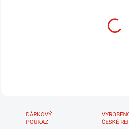
12.
MOŽ
BODY
buží
pro 
menš
Prov
half
DÁRKOVÝ
VYROBEN
POUKAZ
ČESKÉ RE