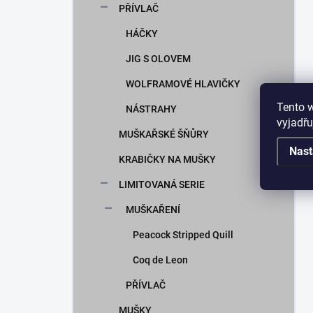
PŘÍVLAČ
HÁČKY
JIG S OLOVEM
WOLFRAMOVÉ HLAVIČKY
Tento 
NÁSTRAHY
vyjadřu
MUŠKAŘSKÉ ŠŇŮRY
Nast
KRABIČKY NA MUŠKY
LIMITOVANÁ SERIE
MUŠKAŘENÍ
Peacock Stripped Quill
Coq de Leon
PŘÍVLAČ
MUŠKY