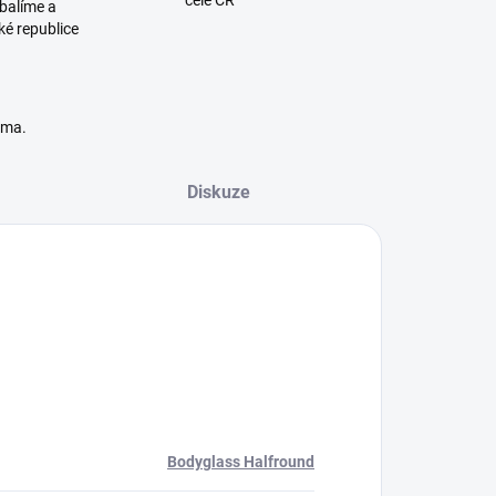
cele ČR
balíme a
ké republice
rma.
Diskuze
Bodyglass Halfround