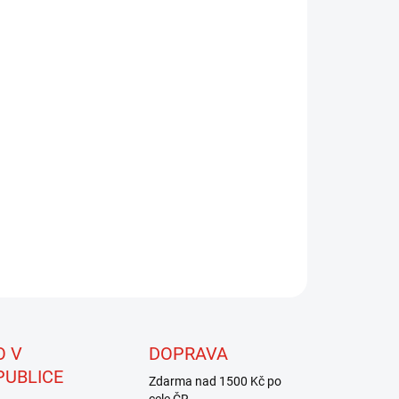
8.2026
NOSTI DORUČENÍ
−
+
Přidat do košíku
GLASY jsou materiályve formě kulaté nebo půlkulaté
rky s velmi širokým rozsahem využití. Nejvíce je používán
vytváření sklovitých tělíček pakomárů, nymf jepic, tělíček
ích streamerů, popř. i některých větších suchých mušek.
edení MICRO má šířku pouhých 0,9 mm, kdežto Bodyglass
round má šířku 1,2 mm. MICRO je skvělý pro malé mušky.
ZEPTAT SE
HLÍDAT
O V
DOPRAVA
PUBLICE
Zdarma nad 1500 Kč po