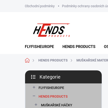
Přejít
Obchodní podmínky
Podmínky ochrany osobních ú
na
obsah
FLYFISHEUROPE
HENDS PRODUCTS
O
Domů
HENDS PRODUCTS
MUŠKAŘSKÉ MATER
P
Kategorie
o
Přeskočit
s
kategorie
t
FLYFISHEUROPE
r
HENDS PRODUCTS
a
n
MUŠKAŘSKÉ HÁČKY