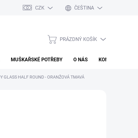
CZK
ČEŠTINA
PRÁZDNÝ KOŠÍK
NÁKUPNÍ
KOŠÍK
MUŠKAŘSKÉ POTŘEBY
O NÁS
KONTAKTY
P
Y GLASS HALF ROUND - ORANŽOVÁ TMAVÁ
 Kč
ná
LADEM
(>5 KS)
:
EME DORUČIT