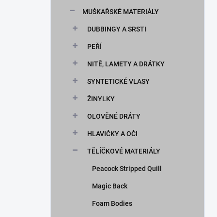
n
MUŠKAŘSKÉ MATERIÁLY
í
p
DUBBINGY A SRSTI
a
n
PEŘÍ
e
NITĚ, LAMETY A DRÁTKY
l
SYNTETICKÉ VLASY
ŽINYLKY
OLOVĚNÉ DRÁTY
HLAVIČKY A OČI
TĚLÍČKOVÉ MATERIÁLY
Peacock Stripped Quill
Magic Back
Foam Bodies