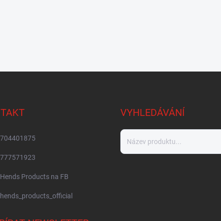
TAKT
VYHLEDÁVÁNÍ
704401875
777571923
Hends Products na FB
hends_products_official