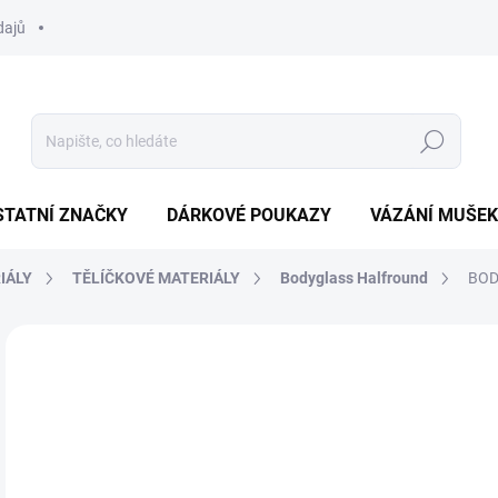
dajů
Hledat
STATNÍ ZNAČKY
DÁRKOVÉ POUKAZY
VÁZÁNÍ MUŠEK
IÁLY
TĚLÍČKOVÉ MATERIÁLY
Bodyglass Halfround
BOD
Neohodnoceno
Podrobnosti hodnocení
ZNAČKA:
HENDS
60
Měr
SK
cena
MŮŽ
DO: