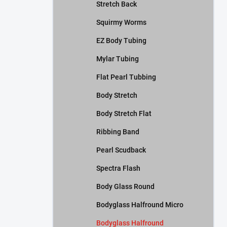
Stretch Back
Squirmy Worms
EZ Body Tubing
Mylar Tubing
Flat Pearl Tubbing
Body Stretch
Body Stretch Flat
Ribbing Band
Pearl Scudback
Spectra Flash
Body Glass Round
Bodyglass Halfround Micro
Bodyglass Halfround