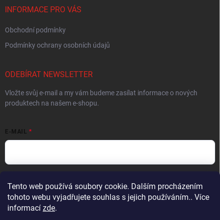
INFORMACE PRO VÁS
Obchodní podmínky
Podmínky ochrany osobních údajů
ODEBÍRAT NEWSLETTER
Vložte svůj e-mail a my vám budeme zasílat informace o nových
produktech na našem e-shopu.
E-MAIL
Vložením e-mailu souhlasíte s
podmínkami ochrany osobních údajů
Tento web používá soubory cookie. Dalším procházením
tohoto webu vyjadřujete souhlas s jejich používáním.. Více
Přihlásit se
informací
zde
.