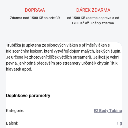
DOPRAVA
DÁREK ZDARMA
Zdarma nad 1500 Kč po cele ČR
od 1500 Kč zdarma doprava a od
1700 Kč až 3 dárky zdarma.
Trubička je upletena ze silonových vláken s příměsí vláken s
iridiscenčním leskem, které vytvářejí dojem malých, lesklých šupin.
Je určena ke zhotovení tělíček větších streamerů. Jelikož je velmi
pevná, je vhodná především pro streamery určené k chytání štik,
hlavatek apod.
Doplňkové parametry
Kategorie
:
EZ Body Tubing
Balení
:
1 g