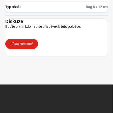
Typ obalu
:
Bag 8 x 12 cm
Diskuze
Buďte první, kdo napíše příspěvek k této položce.
Přidat komentář
Z
á
p
a
t