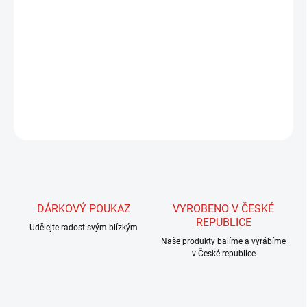
Trubička je upletena ze silonových vláken s příměsí vláken s
iridiscenčním leskem, které vytvářejí dojem malých, lesklých šupin.
Jedná se o velmi pevnou a odolnou trubičku průměru 5-6 mm.
Velmi vhodné pro zhotovení streamerů střední velikosti.
DETAILNÍ INFORMACE
ZEPTAT SE
HLÍDAT
DÁRKOVÝ POUKAZ
VYROBENO V ČESKÉ
REPUBLICE
Udělejte radost svým blízkým
Naše produkty balíme a vyrábíme
v České republice