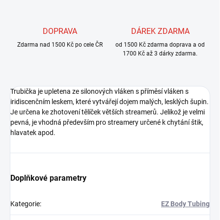
DOPRAVA
DÁREK ZDARMA
Zdarma nad 1500 Kč po cele ČR
od 1500 Kč zdarma doprava a od
1700 Kč až 3 dárky zdarma.
Trubička je upletena ze silonových vláken s příměsí vláken s
iridiscenčním leskem, které vytvářejí dojem malých, lesklých šupin.
Je určena ke zhotovení tělíček větších streamerů. Jelikož je velmi
pevná, je vhodná především pro streamery určené k chytání štik,
hlavatek apod.
Doplňkové parametry
Kategorie
:
EZ Body Tubing