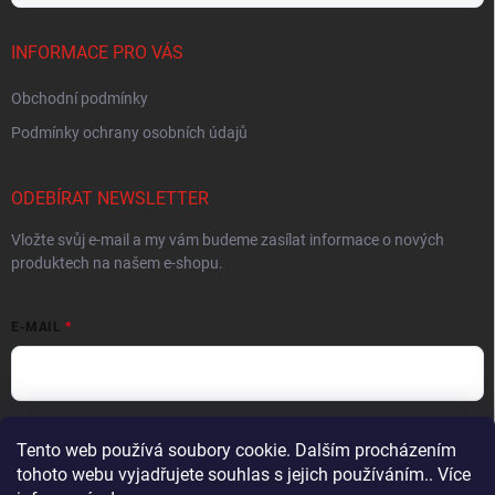
INFORMACE PRO VÁS
Obchodní podmínky
Podmínky ochrany osobních údajů
ODEBÍRAT NEWSLETTER
Vložte svůj e-mail a my vám budeme zasílat informace o nových
produktech na našem e-shopu.
E-MAIL
Vložením e-mailu souhlasíte s
podmínkami ochrany osobních údajů
Tento web používá soubory cookie. Dalším procházením
tohoto webu vyjadřujete souhlas s jejich používáním.. Více
Přihlásit se