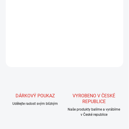
Trubička je upletena ze silonových vláken s příměsí vláken s
iridiscenčním leskem, které vytvářejí dojem malých, lesklých šupin.
Jedná se o velmi pevnou a odolnou trubičku průměru 5-6 mm.
Velmi vhodné pro zhotovení streamerů střední velikosti.
DETAILNÍ INFORMACE
ZEPTAT SE
HLÍDAT
DÁRKOVÝ POUKAZ
VYROBENO V ČESKÉ
REPUBLICE
Udělejte radost svým blízkým
Naše produkty balíme a vyrábíme
v České republice