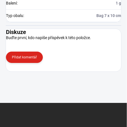
Balení
:
1 g
Typ obalu
:
Bag 7 x 10 cm
Diskuze
Buďte první, kdo napíše příspěvek k této položce.
Přidat komentář
Z
á
p
a