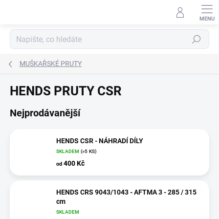
Přejít
na
obsah
Hledat
MUŠKAŘSKÉ PRUTY
HENDS PRUTY CSR
Nejprodávanější
HENDS CSR - NÁHRADÍ DÍLY
SKLADEM
(>5 KS)
400 Kč
od
HENDS CRS 9043/1043 - AFTMA 3 - 285 / 315
cm
SKLADEM