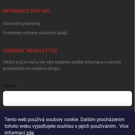
INFORMACE PRO VÁS
Obchodní podmínky
Podmínky ochrany osobních údajů
ODEBÍRAT NEWSLETTER
Vložte svůj e-mail a my vám budeme zasílat informace o nových
produktech na našem e-shopu.
E-MAIL
Vložením e-mailu souhlasíte s
podmínkami ochrany osobních údajů
Tento web používá soubory cookie. Dalším procházením
tohoto webu vyjadřujete souhlas s jejich používáním.. Více
Přihlásit se
informací
zde
.