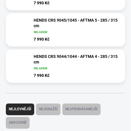
7 990 Kč
HENDS CRS 9045/1045 - AFTMA 5 - 285 / 315
cm
SKLADEM
7 990 Kč
HENDS CRS 9044/1044 - AFTMA 4 - 285 / 315
cm
SKLADEM
7 990 Kč
Ř
a
NEJLEVNĚJŠÍ
NEJDRAŽŠÍ
NEJPRODÁVANĚJŠÍ
z
e
ABECEDNĚ
n