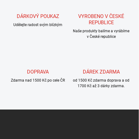
d
a
c
DÁRKOVÝ POUKAZ
VYROBENO V ČESKÉ
í
REPUBLICE
Udělejte radost svým blízkým
p
r
Naše produkty balíme a vyrábíme
v
v České republice
k
y
v
ý
p
DOPRAVA
DÁREK ZDARMA
i
s
Zdarma nad 1500 Kč po cele ČR
od 1500 Kč zdarma doprava a od
u
1700 Kč až 3 dárky zdarma.
Z
á
p
a