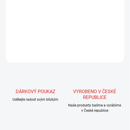
Trubička zhotovená z vláken s iridiscenčním leskem. Používaná je
především ke zhotovení tělíček menších streamerů. Svým leskem a
strukturou připomíná velmi jemné, lesklé šupinky malých rybek,
významně ovlivňuje účinnost mušek. S trubičkou dokážeme
vytvořit tělíčko o průměru 3-4 mm.
ZEPTAT SE
HLÍDAT
DÁRKOVÝ POUKAZ
VYROBENO V ČESKÉ
REPUBLICE
Udělejte radost svým blízkým
Naše produkty balíme a vyrábíme
v České republice