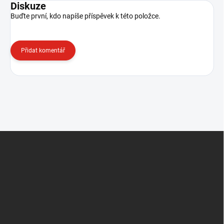
Diskuze
Buďte první, kdo napíše příspěvek k této položce.
Přidat komentář
Z
á
p
a
t
í