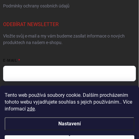
Podmínky ochrany osobních údajů
ODEBÍRAT NEWSLETTER
Vložte svůj e-mail a my vám budeme zasílat informace o nových
produktech na našem e-shopu.
E-MAIL
Vložením e-mailu souhlasíte s
podmínkami ochrany osobních údajů
Tento web používá soubory cookie. Dalším procházením
tohoto webu vyjadřujete souhlas s jejich používáním.. Více
Přihlásit se
informací
zde
.
Nastavení
Copyright 2026
Muškařský obchod z Beskyd - Hends Products
. Všechna
práva vyhrazena.