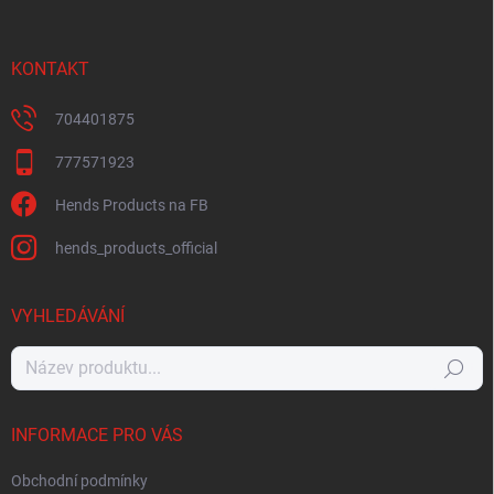
KONTAKT
704401875
777571923
Hends Products na FB
hends_products_official
VYHLEDÁVÁNÍ
Hledat
INFORMACE PRO VÁS
Obchodní podmínky