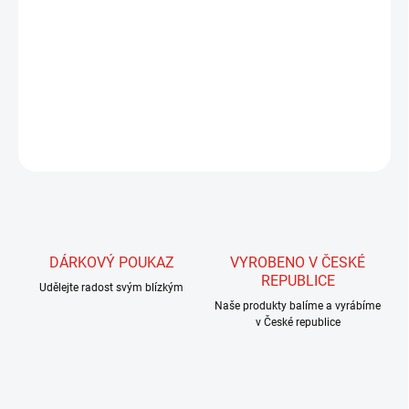
Trubička zhotovená z vláken s iridiscenčním leskem. Používaná je
především ke zhotovení tělíček menších streamerů. Svým leskem a
strukturou připomíná velmi jemné, lesklé šupinky malých rybek,
významně ovlivňuje účinnost mušek. S trubičkou dokážeme
vytvořit tělíčko o průměru 3-4 mm.
ZEPTAT SE
HLÍDAT
DÁRKOVÝ POUKAZ
VYROBENO V ČESKÉ
REPUBLICE
Udělejte radost svým blízkým
Naše produkty balíme a vyrábíme
v České republice