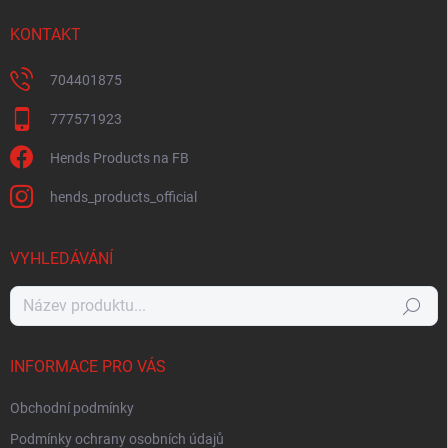
KONTAKT
704401875
777571923
Hends Products na FB
hends_products_official
VYHLEDÁVÁNÍ
Hledat
INFORMACE PRO VÁS
Obchodní podmínky
Podmínky ochrany osobních údajů