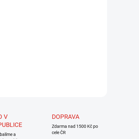
8.2026
NOSTI DORUČENÍ
−
+
Přidat do košíku
i úzká, asi 1,5 mm široká, pletená stuha s iridiscenčním
em. Je určena nejen pro vytváření kroužkování na větších
ách, ale je také velmi dobře použitelná ke zhotovení
viček malých nymf, žáber pakomárů, hřbítků velmi malých
ivců apod.
ZEPTAT SE
HLÍDAT
O V
DOPRAVA
PUBLICE
Zdarma nad 1500 Kč po
cele ČR
balíme a