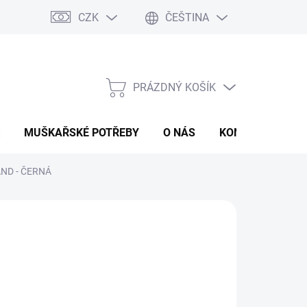
CZK
ČEŠTINA
PRÁZDNÝ KOŠÍK
NÁKUPNÍ
KOŠÍK
MUŠKAŘSKÉ POTŘEBY
O NÁS
KONTAKTY
P
ND - ČERNÁ
 Kč
ná
LADEM
(>5 KS)
:
EME DORUČIT