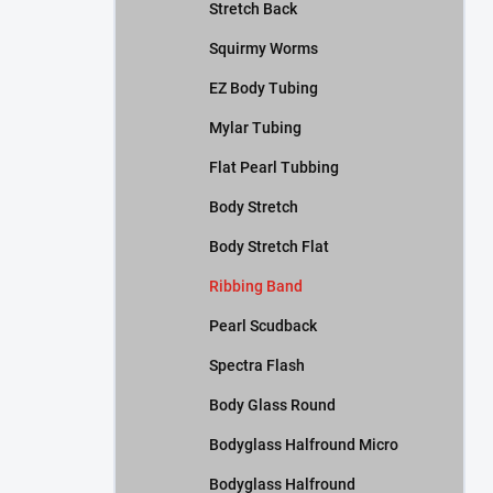
Stretch Back
Squirmy Worms
EZ Body Tubing
Mylar Tubing
Flat Pearl Tubbing
Body Stretch
Body Stretch Flat
Ribbing Band
Pearl Scudback
Spectra Flash
Body Glass Round
Bodyglass Halfround Micro
Bodyglass Halfround