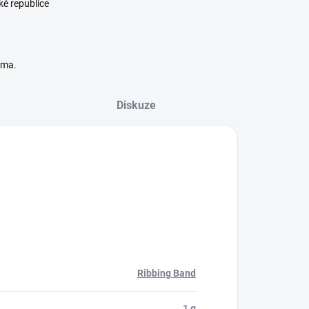
ké republice
rma.
Diskuze
Ribbing Band
1 g