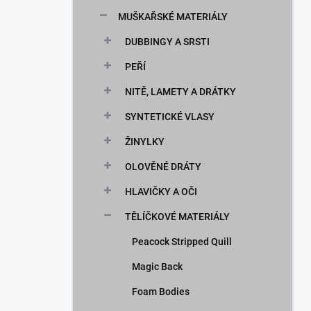
n
MUŠKAŘSKÉ MATERIÁLY
í
p
DUBBINGY A SRSTI
a
n
PEŘÍ
e
NITĚ, LAMETY A DRÁTKY
l
SYNTETICKÉ VLASY
ŽINYLKY
OLOVĚNÉ DRÁTY
HLAVIČKY A OČI
TĚLÍČKOVÉ MATERIÁLY
Peacock Stripped Quill
Magic Back
Foam Bodies