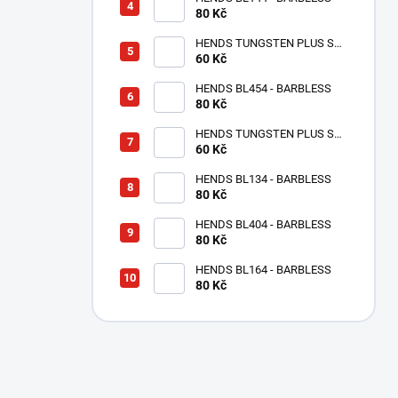
80 Kč
HENDS TUNGSTEN PLUS S
MALOU DRÁŽKOU -
60 Kč
STŘÍBRNÁ TPS
HENDS BL454 - BARBLESS
80 Kč
HENDS TUNGSTEN PLUS S
MALOU DRÁŽKOU - MĚDĚNÝ
60 Kč
TPC
HENDS BL134 - BARBLESS
80 Kč
HENDS BL404 - BARBLESS
80 Kč
HENDS BL164 - BARBLESS
80 Kč