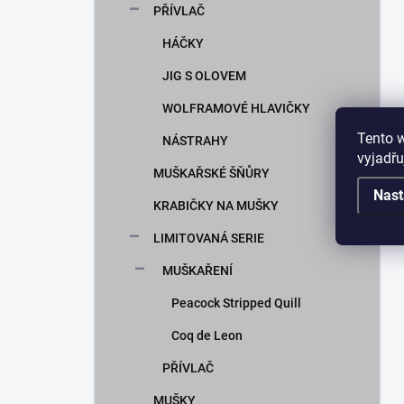
PŘÍVLAČ
HÁČKY
JIG S OLOVEM
WOLFRAMOVÉ HLAVIČKY
Tento 
NÁSTRAHY
vyjadřu
MUŠKAŘSKÉ ŠŇŮRY
Nast
KRABIČKY NA MUŠKY
LIMITOVANÁ SERIE
MUŠKAŘENÍ
Peacock Stripped Quill
Coq de Leon
PŘÍVLAČ
MUŠKY