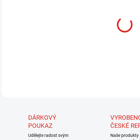
13.
MOŽ
Velm
lesk
mušk
poch
bleš
DÁRKOVÝ
VYROBEN
POUKAZ
ČESKÉ RE
Udělejte radost svým
Naše produkty 