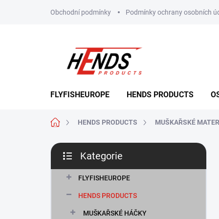
Přejít
Obchodní podmínky
Podmínky ochrany osobních ú
na
obsah
FLYFISHEUROPE
HENDS PRODUCTS
O
Domů
HENDS PRODUCTS
MUŠKAŘSKÉ MATER
P
Kategorie
o
Přeskočit
s
kategorie
t
FLYFISHEUROPE
r
HENDS PRODUCTS
a
n
MUŠKAŘSKÉ HÁČKY