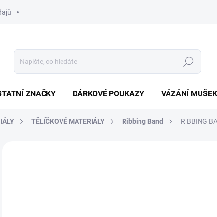
dajů
Hledat
STATNÍ ZNAČKY
DÁRKOVÉ POUKAZY
VÁZÁNÍ MUŠEK
IÁLY
TĚLÍČKOVÉ MATERIÁLY
Ribbing Band
RIBBING BA
Neohodnoceno
Podrobnosti hodnocení
ZNAČKA:
HENDS
45
Měr
SK
cena
MŮŽ
DO: