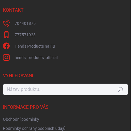
KONTAKT
704401875
777571923
Hends Products na FB
hends_products_official
VYHLEDÁVÁNÍ
Hledat
INFORMACE PRO VÁS
Obchodní podmínky
Podmínky ochrany osobních údajů