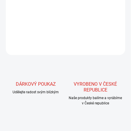
Tato stuha s iridiscenčním leskem, speciálně vyrobená pro
zhotovení hřbítků blešivců, ale i nymf, pakomárů, larev vážek,
popř. tělíček streamerů. Tento materiál zvyšuje účinnost mušek
zvláště za slunečného počasí v kalné či sněhové vodě. Šířka stuhy
je 4 - 5 mm a je tedy určena pro větší mušky.
ZEPTAT SE
HLÍDAT
DÁRKOVÝ POUKAZ
VYROBENO V ČESKÉ
REPUBLICE
Udělejte radost svým blízkým
Naše produkty balíme a vyrábíme
v České republice