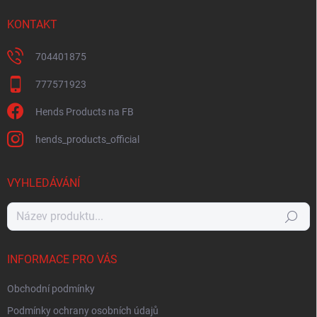
KONTAKT
704401875
777571923
Hends Products na FB
hends_products_official
VYHLEDÁVÁNÍ
Hledat
INFORMACE PRO VÁS
Obchodní podmínky
Podmínky ochrany osobních údajů